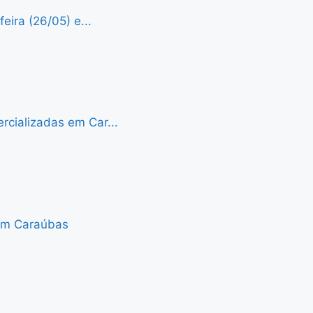
eira (26/05) e...
cializadas em Car...
 em Caraúbas