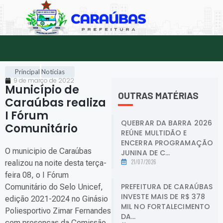
Principal
Notícias
9 de março de 2022
Município de
OUTRAS MATÉRIAS
Caraúbas realiza
I Fórum
QUEBRAR DA BARRA 2026
Comunitário
.
REÚNE MULTIDÃO E
ENCERRA PROGRAMAÇÃO
O municipio de Caraúbas
JUNINA DE C...
21/07/2026
realizou na noite desta terça-
feira 08, o I Fórum
PREFEITURA DE CARAÚBAS
Comunitário do Selo Unicef,
INVESTE MAIS DE R$ 378
edição 2021-2024 no Ginásio
MIL NO FORTALECIMENTO
Poliesportivo Zimar Fernandes
DA...
com presenças da Comissão