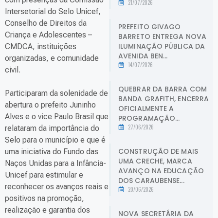
21/07/2026
Intersetorial do Selo Unicef,
Conselho de Direitos da
PREFEITO GIVAGO
Criança e Adolescentes –
BARRETO ENTREGA NOVA
ILUMINAÇÃO PÚBLICA DA
CMDCA, instituições
AVENIDA BEN...
organizadas, e comunidade
14/07/2026
civil.
QUEBRAR DA BARRA COM
Participaram da solenidade de
BANDA GRAFITH, ENCERRA
abertura o prefeito Juninho
OFICIALMENTE A
Alves e o vice Paulo Brasil que
PROGRAMAÇÃO...
27/06/2026
relataram da importância do
Selo para o município e que é
CONSTRUÇÃO DE MAIS
uma iniciativa do Fundo das
UMA CRECHE, MARCA
Naços Unidas para a Infância-
AVANÇO NA EDUCAÇÃO
Unicef para estimular e
DOS CARAUBENSE...
reconhecer os avanços reais e
20/06/2026
positivos na promoção,
realização e garantia dos
NOVA SECRETÁRIA DA