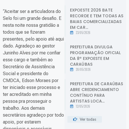
EXPOESTE 2026 BATE
“Aceitar ser a articuladora do
RECORDE E TEM TODAS AS
Selo foi um grande desafio. E
BAIAS COMERCIALIZADAS
nesta noite nossa gratidão a
EM CAR...
todos que se fizeram
23/05/2026
presentes, pelo apoio até aqui
dado. Agradeço ao gestor
PREFEITURA DIVULGA
PROGRAMAÇÃO OFICIAL
Juninho Alves por me confiar
DA 8ª EXPOESTE EM
esse cargo e também ao
CARAÚBAS
Secretário de Assistência
20/05/2026
Social e presidente do
CMDCA, Edson Moraes por
PREFEITURA DE CARAÚBAS
ter iniciado esse processo e
ABRE CREDENCIAMENTO
ter acreditado em minha
CONTÍNUO PARA
ARTISTAS LOCA...
pessoa pra prosseguir o
12/05/2026
trabalho. Aos demais
secretários agradeço por todo
Ver todas
apoio, por estarem
disponíveis e acessíveis.