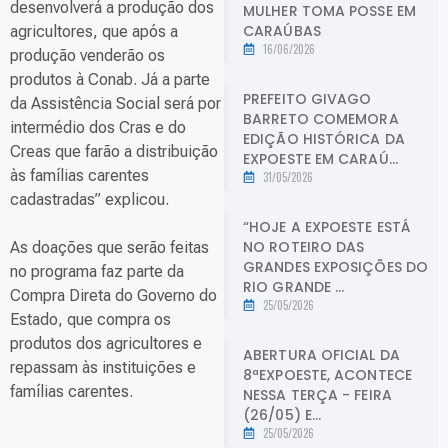
desenvolverá a produção dos
MULHER TOMA POSSE EM
CARAÚBAS
agricultores, que após a
16/06/2026
produção venderão os
produtos à Conab. Já a parte
PREFEITO GIVAGO
da Assistência Social será por
BARRETO COMEMORA
intermédio dos Cras e do
EDIÇÃO HISTÓRICA DA
Creas que farão a distribuição
EXPOESTE EM CARAÚ...
às famílias carentes
31/05/2026
cadastradas” explicou.
“HOJE A EXPOESTE ESTÁ
NO ROTEIRO DAS
As doações que serão feitas
GRANDES EXPOSIÇÕES DO
no programa faz parte da
RIO GRANDE ...
Compra Direta do Governo do
25/05/2026
Estado, que compra os
produtos dos agricultores e
ABERTURA OFICIAL DA
repassam às instituições e
8ªEXPOESTE, ACONTECE
famílias carentes.
NESSA TERÇA - FEIRA
(26/05) E...
25/05/2026