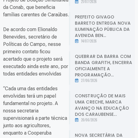
21/07/2026
da Conab, que beneficia
famílias carentes de Caraúbas.
PREFEITO GIVAGO
BARRETO ENTREGA NOVA
ILUMINAÇÃO PÚBLICA DA
De acordo com Elionaldo
AVENIDA BEN...
Benevides, secretário de
14/07/2026
Políticas do Campo, nesse
primeiro contato ficou
QUEBRAR DA BARRA COM
acertado que o projeto será
BANDA GRAFITH, ENCERRA
executado ainda este ano, por
OFICIALMENTE A
todas entidades envolvidas
PROGRAMAÇÃO...
27/06/2026
“Cada uma das entidades
CONSTRUÇÃO DE MAIS
envolvidas terá um papel
UMA CRECHE, MARCA
fundamental no projeto. A
AVANÇO NA EDUCAÇÃO
nossa secretaria
DOS CARAUBENSE...
supervisionará a parte técnica
20/06/2026
junto aos agricultores,
enquanto a Cooperuba
NOVA SECRETÁRIA DA