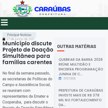
Principal
Notícias
27 de junho de 2017
Município discute
OUTRAS MATÉRIAS
Projeto de Doação
Simultânea para
QUEBRAR DA BARRA 2026
famílias carentes
.
REÚNE MULTIDÃO E
ENCERRA PROGRAMAÇÃO
No final da semana passado,
JUNINA DE C...
21/07/2026
as secretarias de Políticas do
Campo e Assistência Social,
PREFEITURA DE CARAÚBAS
se reuniram com
INVESTE MAIS DE R$ 378
representantes da Emater e
MIL NO FORTALECIMENTO
Cooperuba, para discutir o
DA...
Projeto de Doação Simultânea