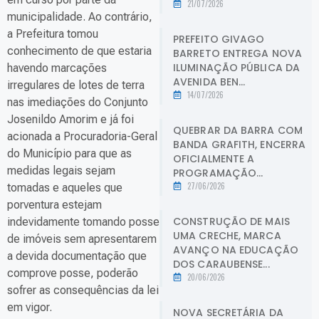
21/07/2026
municipalidade. Ao contrário,
a Prefeitura tomou
PREFEITO GIVAGO
conhecimento de que estaria
BARRETO ENTREGA NOVA
ILUMINAÇÃO PÚBLICA DA
havendo marcações
AVENIDA BEN...
irregulares de lotes de terra
14/07/2026
nas imediações do Conjunto
Josenildo Amorim e já foi
QUEBRAR DA BARRA COM
acionada a Procuradoria-Geral
BANDA GRAFITH, ENCERRA
do Município para que as
OFICIALMENTE A
medidas legais sejam
PROGRAMAÇÃO...
27/06/2026
tomadas e aqueles que
porventura estejam
CONSTRUÇÃO DE MAIS
indevidamente tomando posse
UMA CRECHE, MARCA
de imóveis sem apresentarem
AVANÇO NA EDUCAÇÃO
a devida documentação que
DOS CARAUBENSE...
comprove posse, poderão
20/06/2026
sofrer as consequências da lei
em vigor.
NOVA SECRETÁRIA DA