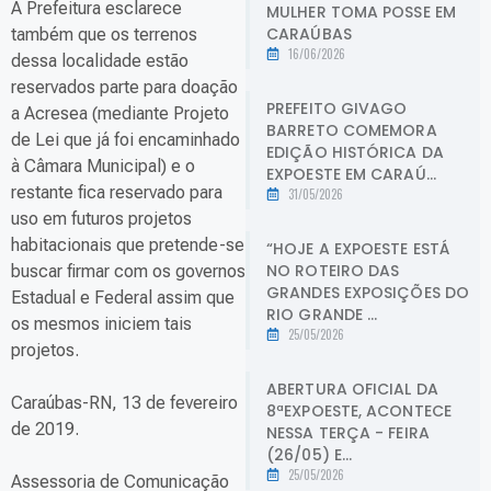
A Prefeitura esclarece
MULHER TOMA POSSE EM
CARAÚBAS
também que os terrenos
16/06/2026
dessa localidade estão
reservados parte para doação
PREFEITO GIVAGO
a Acresea (mediante Projeto
BARRETO COMEMORA
de Lei que já foi encaminhado
EDIÇÃO HISTÓRICA DA
à Câmara Municipal) e o
EXPOESTE EM CARAÚ...
restante fica reservado para
31/05/2026
uso em futuros projetos
habitacionais que pretende-se
“HOJE A EXPOESTE ESTÁ
NO ROTEIRO DAS
buscar firmar com os governos
GRANDES EXPOSIÇÕES DO
Estadual e Federal assim que
RIO GRANDE ...
os mesmos iniciem tais
25/05/2026
projetos.
ABERTURA OFICIAL DA
Caraúbas-RN, 13 de fevereiro
8ªEXPOESTE, ACONTECE
de 2019.
NESSA TERÇA - FEIRA
(26/05) E...
25/05/2026
Assessoria de Comunicação