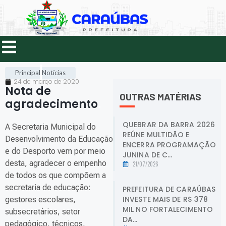
Principal
Notícias
24 de março de 2020
Nota de
OUTRAS MATÉRIAS
agradecimento
.
QUEBRAR DA BARRA 2026
A Secretaria Municipal do
REÚNE MULTIDÃO E
Desenvolvimento da Educação
ENCERRA PROGRAMAÇÃO
e do Desporto vem por meio
JUNINA DE C...
desta, agradecer o empenho
21/07/2026
de todos os que compõem a
secretaria de educação:
PREFEITURA DE CARAÚBAS
INVESTE MAIS DE R$ 378
gestores escolares,
MIL NO FORTALECIMENTO
subsecretários, setor
DA...
pedagógico, técnicos,