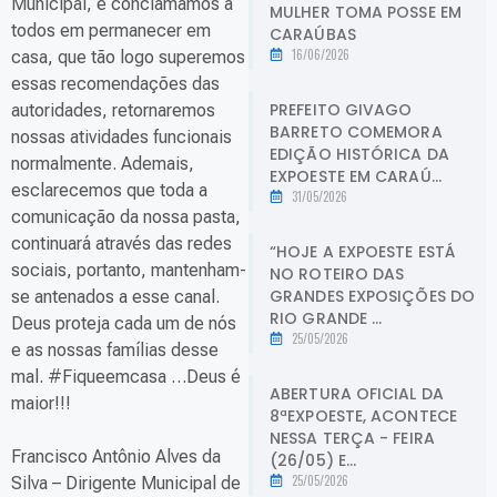
Municipal, e conclamamos a
MULHER TOMA POSSE EM
todos em permanecer em
CARAÚBAS
16/06/2026
casa, que tão logo superemos
essas recomendações das
PREFEITO GIVAGO
autoridades, retornaremos
BARRETO COMEMORA
nossas atividades funcionais
EDIÇÃO HISTÓRICA DA
normalmente. Ademais,
EXPOESTE EM CARAÚ...
esclarecemos que toda a
31/05/2026
comunicação da nossa pasta,
continuará através das redes
“HOJE A EXPOESTE ESTÁ
sociais, portanto, mantenham-
NO ROTEIRO DAS
GRANDES EXPOSIÇÕES DO
se antenados a esse canal.
RIO GRANDE ...
Deus proteja cada um de nós
25/05/2026
e as nossas famílias desse
mal. #Fiqueemcasa …Deus é
ABERTURA OFICIAL DA
maior!!!
8ªEXPOESTE, ACONTECE
NESSA TERÇA - FEIRA
Francisco Antônio Alves da
(26/05) E...
25/05/2026
Silva – Dirigente Municipal de