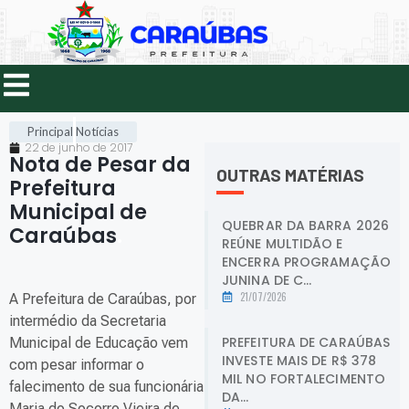
Principal
Notícias
22 de junho de 2017
Nota de Pesar da
OUTRAS MATÉRIAS
Prefeitura
Municipal de
QUEBRAR DA BARRA 2026
Caraúbas
.
REÚNE MULTIDÃO E
ENCERRA PROGRAMAÇÃO
JUNINA DE C...
21/07/2026
A Prefeitura de Caraúbas, por
intermédio da Secretaria
PREFEITURA DE CARAÚBAS
Municipal de Educação vem
INVESTE MAIS DE R$ 378
com pesar informar o
MIL NO FORTALECIMENTO
falecimento de sua funcionária
DA...
Maria do Socorro Vieira de