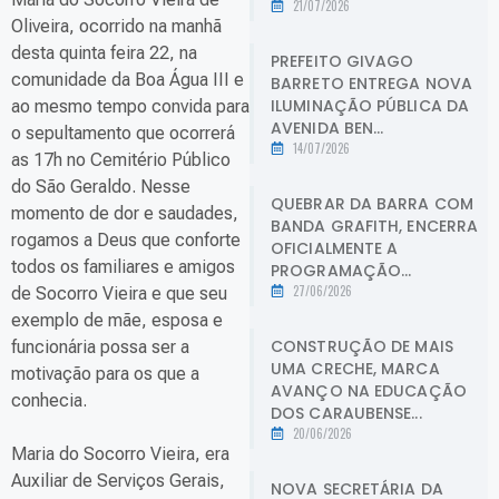
21/07/2026
Oliveira, ocorrido na manhã
desta quinta feira 22, na
PREFEITO GIVAGO
comunidade da Boa Água III e
BARRETO ENTREGA NOVA
ILUMINAÇÃO PÚBLICA DA
ao mesmo tempo convida para
AVENIDA BEN...
o sepultamento que ocorrerá
14/07/2026
as 17h no Cemitério Público
do São Geraldo. Nesse
QUEBRAR DA BARRA COM
momento de dor e saudades,
BANDA GRAFITH, ENCERRA
rogamos a Deus que conforte
OFICIALMENTE A
todos os familiares e amigos
PROGRAMAÇÃO...
27/06/2026
de Socorro Vieira e que seu
exemplo de mãe, esposa e
CONSTRUÇÃO DE MAIS
funcionária possa ser a
UMA CRECHE, MARCA
motivação para os que a
AVANÇO NA EDUCAÇÃO
conhecia.
DOS CARAUBENSE...
20/06/2026
Maria do Socorro Vieira, era
Auxiliar de Serviços Gerais,
NOVA SECRETÁRIA DA