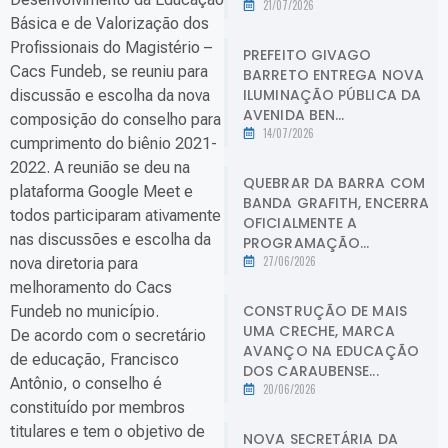
21/07/2026
Básica e de Valorização dos
Profissionais do Magistério –
PREFEITO GIVAGO
Cacs Fundeb, se reuniu para
BARRETO ENTREGA NOVA
ILUMINAÇÃO PÚBLICA DA
discussão e escolha da nova
AVENIDA BEN...
composição do conselho para
14/07/2026
cumprimento do biênio 2021-
2022. A reunião se deu na
QUEBRAR DA BARRA COM
plataforma Google Meet e
BANDA GRAFITH, ENCERRA
todos participaram ativamente
OFICIALMENTE A
nas discussões e escolha da
PROGRAMAÇÃO...
27/06/2026
nova diretoria para
melhoramento do Cacs
CONSTRUÇÃO DE MAIS
Fundeb no município.
UMA CRECHE, MARCA
De acordo com o secretário
AVANÇO NA EDUCAÇÃO
de educação, Francisco
DOS CARAUBENSE...
Antônio, o conselho é
20/06/2026
constituído por membros
titulares e tem o objetivo de
NOVA SECRETÁRIA DA