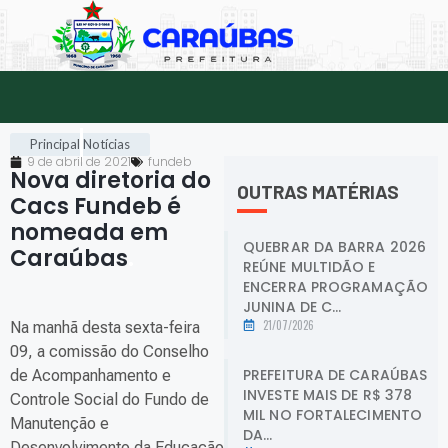
Principal
Notícias
9 de abril de 2021
fundeb
Nova diretoria do
OUTRAS MATÉRIAS
Cacs Fundeb é
nomeada em
QUEBRAR DA BARRA 2026
Caraúbas
.
REÚNE MULTIDÃO E
ENCERRA PROGRAMAÇÃO
JUNINA DE C...
21/07/2026
Na manhã desta sexta-feira
09, a comissão do Conselho
PREFEITURA DE CARAÚBAS
de Acompanhamento e
INVESTE MAIS DE R$ 378
Controle Social do Fundo de
MIL NO FORTALECIMENTO
Manutenção e
DA...
Desenvolvimento da Educação