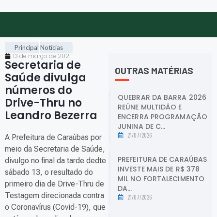
Principal
Notícias
13 de março de 2021
Secretaria de
OUTRAS MATÉRIAS
Saúde divulga
números do
QUEBRAR DA BARRA 2026
Drive-Thru no
REÚNE MULTIDÃO E
Leandro Bezerra
.
ENCERRA PROGRAMAÇÃO
JUNINA DE C...
21/07/2026
A Prefeitura de Caraúbas por
meio da Secretaria de Saúde,
PREFEITURA DE CARAÚBAS
divulgo no final da tarde dedte
INVESTE MAIS DE R$ 378
sábado 13, o resultado do
MIL NO FORTALECIMENTO
primeiro dia de Drive-Thru de
DA...
Testagem direcionada contra
21/07/2026
o Coronavírus (Covid-19), que