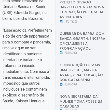
está sendo realizado na
PREFEITO GIVAGO
Unidade Básica de Saúde
BARRETO ENTREGA NOVA
ILUMINAÇÃO PÚBLICA DA
(UBS) Edivaldo Gurgel, no
AVENIDA BEN...
bairro Leandro Bezerra.
14/07/2026
“Essa ação da Prefeitura tem
QUEBRAR DA BARRA COM
sido de grande importância
BANDA GRAFITH, ENCERRA
para o combate a pandemia,
OFICIALMENTE A
uma vez que ao ser
PROGRAMAÇÃO...
27/06/2026
identificado o paciente
infectado,é isolado e o
CONSTRUÇÃO DE MAIS
tratamento iniciado
UMA CRECHE, MARCA
imediatamente. Com isso a
AVANÇO NA EDUCAÇÃO
transmissão é interrompida,
DOS CARAUBENSE...
impedindo que outros
20/06/2026
indivíduos se contaminem”,
explicou o secretário de
NOVA SECRETÁRIA DA
Saúde, Kaisser Henrique.
MULHER TOMA POSSE EM
CARAÚBAS