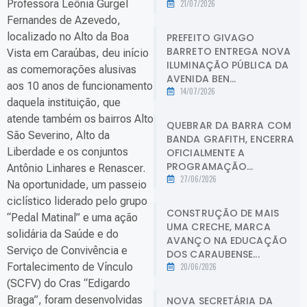
Professora Leônia Gurgel
21/07/2026
Fernandes de Azevedo,
localizado no Alto da Boa
PREFEITO GIVAGO
BARRETO ENTREGA NOVA
Vista em Caraúbas, deu início
ILUMINAÇÃO PÚBLICA DA
as comemorações alusivas
AVENIDA BEN...
aos 10 anos de funcionamento
14/07/2026
daquela instituição, que
atende também os bairros Alto
QUEBRAR DA BARRA COM
São Severino, Alto da
BANDA GRAFITH, ENCERRA
Liberdade e os conjuntos
OFICIALMENTE A
PROGRAMAÇÃO...
Antônio Linhares e Renascer.
27/06/2026
Na oportunidade, um passeio
ciclístico liderado pelo grupo
CONSTRUÇÃO DE MAIS
“Pedal Matinal” e uma ação
UMA CRECHE, MARCA
solidária da Saúde e do
AVANÇO NA EDUCAÇÃO
Serviço de Convivência e
DOS CARAUBENSE...
Fortalecimento de Vínculo
20/06/2026
(SCFV) do Cras “Edigardo
Braga”, foram desenvolvidas
NOVA SECRETÁRIA DA