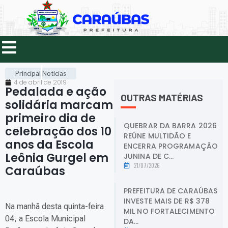
Principal
Notícias
4 de abril de 2019
Pedalada e ação
OUTRAS MATÉRIAS
solidária marcam
primeiro dia de
QUEBRAR DA BARRA 2026
celebração dos 10
REÚNE MULTIDÃO E
anos da Escola
ENCERRA PROGRAMAÇÃO
Leônia Gurgel em
JUNINA DE C...
21/07/2026
Caraúbas
.
PREFEITURA DE CARAÚBAS
INVESTE MAIS DE R$ 378
Na manhã desta quinta-feira
MIL NO FORTALECIMENTO
04, a Escola Municipal
DA...