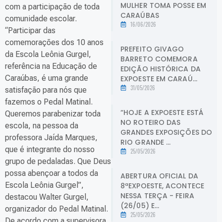
MULHER TOMA POSSE EM
com a participação de toda
CARAÚBAS
comunidade escolar.
16/06/2026
“Participar das
comemorações dos 10 anos
PREFEITO GIVAGO
da Escola Leônia Gurgel,
BARRETO COMEMORA
referência na Educação de
EDIÇÃO HISTÓRICA DA
Caraúbas, é uma grande
EXPOESTE EM CARAÚ...
31/05/2026
satisfação para nós que
fazemos o Pedal Matinal.
“HOJE A EXPOESTE ESTÁ
Queremos parabenizar toda
NO ROTEIRO DAS
escola, na pessoa da
GRANDES EXPOSIÇÕES DO
professora Jaída Marques,
RIO GRANDE ...
que é integrante do nosso
25/05/2026
grupo de pedaladas. Que Deus
possa abençoar a todos da
ABERTURA OFICIAL DA
Escola Leônia Gurgel”,
8ªEXPOESTE, ACONTECE
NESSA TERÇA - FEIRA
destacou Walter Gurgel,
(26/05) E...
organizador do Pedal Matinal.
25/05/2026
De acordo com a supervisora