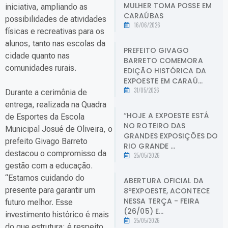
MULHER TOMA POSSE EM
iniciativa, ampliando as
CARAÚBAS
possibilidades de atividades
16/06/2026
físicas e recreativas para os
alunos, tanto nas escolas da
PREFEITO GIVAGO
cidade quanto nas
BARRETO COMEMORA
comunidades rurais.
EDIÇÃO HISTÓRICA DA
EXPOESTE EM CARAÚ...
31/05/2026
Durante a cerimônia de
entrega, realizada na Quadra
“HOJE A EXPOESTE ESTÁ
de Esportes da Escola
NO ROTEIRO DAS
Municipal Josué de Oliveira, o
GRANDES EXPOSIÇÕES DO
prefeito Givago Barreto
RIO GRANDE ...
destacou o compromisso da
25/05/2026
gestão com a educação.
“Estamos cuidando do
ABERTURA OFICIAL DA
presente para garantir um
8ªEXPOESTE, ACONTECE
NESSA TERÇA - FEIRA
futuro melhor. Esse
(26/05) E...
investimento histórico é mais
25/05/2026
do que estrutura: é respeito