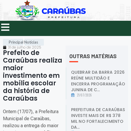
Principal
Notícias
31 de julho de 2025
Prefeito de
OUTRAS MATÉRIAS
Caraúbas realiza
maior
QUEBRAR DA BARRA 2026
investimento em
REÚNE MULTIDÃO E
mobília escolar
ENCERRA PROGRAMAÇÃO
da história de
JUNINA DE C...
21/07/2026
Caraúbas
.
PREFEITURA DE CARAÚBAS
Ontem (17/07), a Prefeitura
INVESTE MAIS DE R$ 378
Municipal de Caraúbas,
MIL NO FORTALECIMENTO
realizou a entrega do maior
DA...