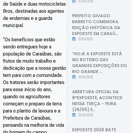
16/06/2026
de Saúde e duas motocicletas
Bros, destinadas aos agentes
PREFEITO GIVAGO
de endemias e a guarda
BARRETO COMEMORA
municipal.
EDIÇÃO HISTÓRICA DA
EXPOESTE EM CARAÚ...
31/05/2026
“Os benefícios que estão
sendo entregues hoje a
“HOJE A EXPOESTE ESTÁ
população de Caraúbas, são
NO ROTEIRO DAS
frutos de muito trabalho e
GRANDES EXPOSIÇÕES DO
dedicação que a nossa gestão
RIO GRANDE ...
tem para com a comunidade.
25/05/2026
Os tratores serão importantes
para esse início do ano,
ABERTURA OFICIAL DA
quando os agricultores
8ªEXPOESTE, ACONTECE
NESSA TERÇA - FEIRA
começam o preparo da terra
(26/05) E...
para o plantio da lavoura e a
25/05/2026
Prefeitura de Caraúbas,
pensando na melhoria de vida
EXPOESTE 2026 BATE
do homem do campo,