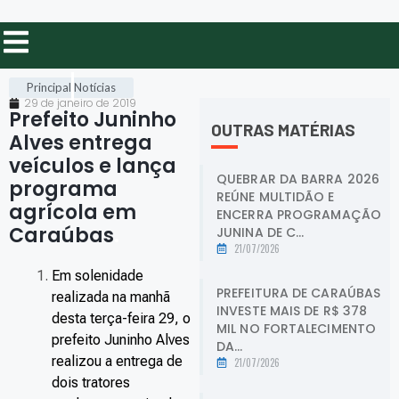
Principal
Notícias
29 de janeiro de 2019
Prefeito Juninho
OUTRAS MATÉRIAS
Alves entrega
veículos e lança
QUEBRAR DA BARRA 2026
programa
REÚNE MULTIDÃO E
agrícola em
ENCERRA PROGRAMAÇÃO
Caraúbas
.
JUNINA DE C...
21/07/2026
Em solenidade
PREFEITURA DE CARAÚBAS
realizada na manhã
INVESTE MAIS DE R$ 378
desta terça-feira 29, o
MIL NO FORTALECIMENTO
prefeito Juninho Alves
DA...
realizou a entrega de
21/07/2026
dois tratores