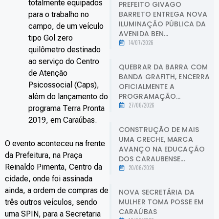
totalmente equipados
PREFEITO GIVAGO
BARRETO ENTREGA NOVA
para o trabalho no
ILUMINAÇÃO PÚBLICA DA
campo, de um veículo
AVENIDA BEN...
tipo Gol zero
14/07/2026
quilômetro destinado
ao serviço do Centro
QUEBRAR DA BARRA COM
de Atenção
BANDA GRAFITH, ENCERRA
Psicossocial (Caps),
OFICIALMENTE A
PROGRAMAÇÃO...
além do lançamento do
27/06/2026
programa Terra Pronta
2019, em Caraúbas.
CONSTRUÇÃO DE MAIS
UMA CRECHE, MARCA
O evento aconteceu na frente
AVANÇO NA EDUCAÇÃO
da Prefeitura, na Praça
DOS CARAUBENSE...
Reinaldo Pimenta, Centro da
20/06/2026
cidade, onde foi assinada
ainda, a ordem de compras de
NOVA SECRETÁRIA DA
MULHER TOMA POSSE EM
três outros veículos, sendo
CARAÚBAS
uma SPIN, para a Secretaria