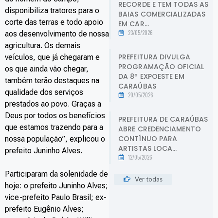
RECORDE E TEM TODAS AS
disponibiliza tratores para o
BAIAS COMERCIALIZADAS
corte das terras e todo apoio
EM CAR...
23/05/2026
aos desenvolvimento de nossa
agricultura. Os demais
PREFEITURA DIVULGA
veículos, que já chegaram e
PROGRAMAÇÃO OFICIAL
os que ainda vão chegar,
DA 8ª EXPOESTE EM
também terão destaques na
CARAÚBAS
qualidade dos serviços
20/05/2026
prestados ao povo. Graças a
Deus por todos os benefícios
PREFEITURA DE CARAÚBAS
que estamos trazendo para a
ABRE CREDENCIAMENTO
CONTÍNUO PARA
nossa população”, explicou o
ARTISTAS LOCA...
prefeito Juninho Alves.
12/05/2026
Participaram da solenidade de
Ver todas
hoje: o prefeito Juninho Alves;
vice-prefeito Paulo Brasil; ex-
prefeito Eugênio Alves;