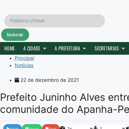
Pular
para
o
conteúdo
buscar
HOME
A CIDADE
A PREFEITURA
SECRETARIAS
Principal
Notícias
22 de dezembro de 2021
Prefeito Juninho Alves ent
comunidade do Apanha-Pe
Iniciar
Pausar
Parar