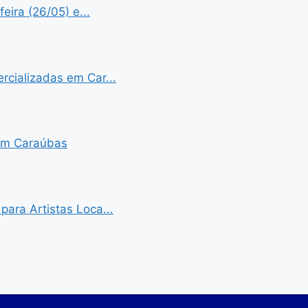
eira (26/05) e...
cializadas em Car...
 em Caraúbas
ara Artistas Loca...