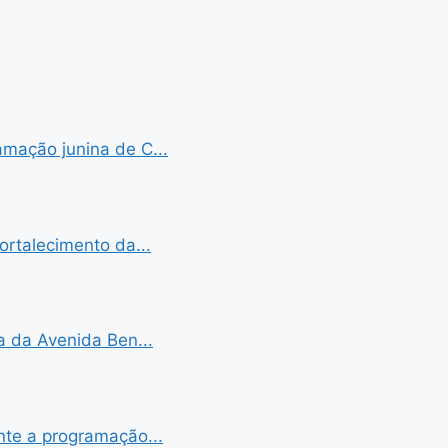
mação junina de C...
ortalecimento da...
a da Avenida Ben...
nte a programação...