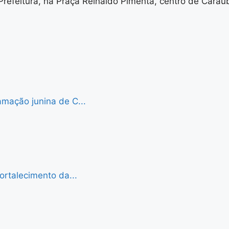
Prefeitura, na Praça Reinaldo Pimenta, centro de Caraú
mação junina de C...
ortalecimento da...