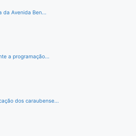
a da Avenida Ben...
nte a programação...
cação dos caraubense...