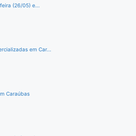
eira (26/05) e...
cializadas em Car...
 em Caraúbas