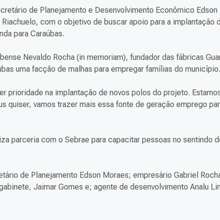
o secretário de Planejamento e Desenvolvimento Econômico Edson
o Riachuelo, com o objetivo de buscar apoio para a implantação 
nda para Caraúbas.
ubense Nevaldo Rocha (in memoriam), fundador das fábricas Gua
raúbas uma facção de malhas para empregar famílias do município
er prioridade na implantação de novos polos do projeto. Estamo
us quiser, vamos trazer mais essa fonte de geração emprego pa
liza parceria com o Sebrae para capacitar pessoas no sentindo d
cretário de Planejamento Edson Moraes; empresário Gabriel Roch
e gabinete, Jaimar Gomes e; agente de desenvolvimento Analu Li