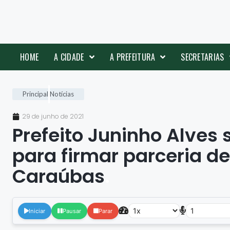
HOME
A CIDADE
A PREFEITURA
SECRETARIAS
Principal
Notícias
29 de junho de 2021
Prefeito Juninho Alves
para firmar parceria 
Caraúbas
.
Iniciar
Pausar
Parar