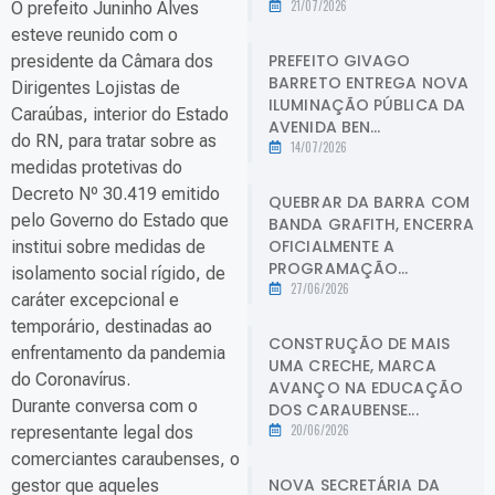
21/07/2026
O prefeito Juninho Alves
esteve reunido com o
PREFEITO GIVAGO
presidente da Câmara dos
BARRETO ENTREGA NOVA
Dirigentes Lojistas de
ILUMINAÇÃO PÚBLICA DA
Caraúbas, interior do Estado
AVENIDA BEN...
do RN, para tratar sobre as
14/07/2026
medidas protetivas do
Decreto Nº 30.419 emitido
QUEBRAR DA BARRA COM
pelo Governo do Estado que
BANDA GRAFITH, ENCERRA
OFICIALMENTE A
institui sobre medidas de
PROGRAMAÇÃO...
isolamento social rígido, de
27/06/2026
caráter excepcional e
temporário, destinadas ao
CONSTRUÇÃO DE MAIS
enfrentamento da pandemia
UMA CRECHE, MARCA
do Coronavírus.
AVANÇO NA EDUCAÇÃO
Durante conversa com o
DOS CARAUBENSE...
20/06/2026
representante legal dos
comerciantes caraubenses, o
NOVA SECRETÁRIA DA
gestor que aqueles