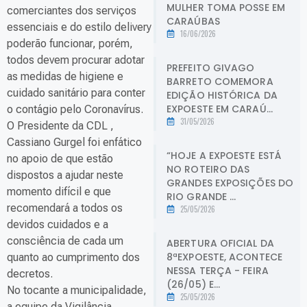
MULHER TOMA POSSE EM
comerciantes dos serviços
CARAÚBAS
essenciais e do estilo delivery
16/06/2026
poderão funcionar, porém,
todos devem procurar adotar
PREFEITO GIVAGO
as medidas de higiene e
BARRETO COMEMORA
cuidado sanitário para conter
EDIÇÃO HISTÓRICA DA
EXPOESTE EM CARAÚ...
o contágio pelo Coronavírus.
31/05/2026
O Presidente da CDL ,
Cassiano Gurgel foi enfático
“HOJE A EXPOESTE ESTÁ
no apoio de que estão
NO ROTEIRO DAS
dispostos a ajudar neste
GRANDES EXPOSIÇÕES DO
momento difícil e que
RIO GRANDE ...
recomendará a todos os
25/05/2026
devidos cuidados e a
consciência de cada um
ABERTURA OFICIAL DA
8ªEXPOESTE, ACONTECE
quanto ao cumprimento dos
NESSA TERÇA - FEIRA
decretos.
(26/05) E...
No tocante a municipalidade,
25/05/2026
a equipe da Vigilância