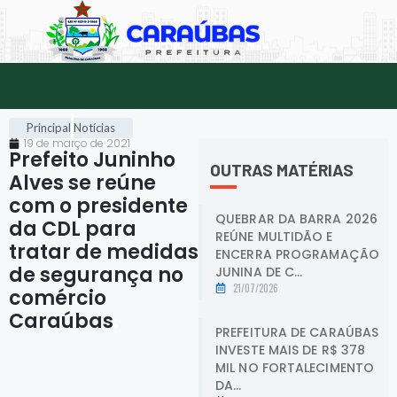
Principal
Notícias
19 de março de 2021
Prefeito Juninho
OUTRAS MATÉRIAS
Alves se reúne
com o presidente
QUEBRAR DA BARRA 2026
da CDL para
REÚNE MULTIDÃO E
tratar de medidas
ENCERRA PROGRAMAÇÃO
de segurança no
JUNINA DE C...
21/07/2026
comércio
Caraúbas
.
PREFEITURA DE CARAÚBAS
INVESTE MAIS DE R$ 378
MIL NO FORTALECIMENTO
DA...