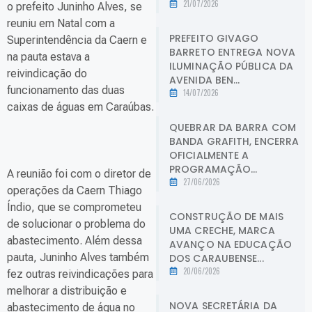
21/07/2026
o prefeito Juninho Alves, se
reuniu em Natal com a
PREFEITO GIVAGO
Superintendência da Caern e
BARRETO ENTREGA NOVA
na pauta estava a
ILUMINAÇÃO PÚBLICA DA
reivindicação do
AVENIDA BEN...
funcionamento das duas
14/07/2026
caixas de águas em Caraúbas.
QUEBRAR DA BARRA COM
BANDA GRAFITH, ENCERRA
OFICIALMENTE A
PROGRAMAÇÃO...
A reunião foi com o diretor de
27/06/2026
operações da Caern Thiago
Índio, que se comprometeu
CONSTRUÇÃO DE MAIS
de solucionar o problema do
UMA CRECHE, MARCA
abastecimento. Além dessa
AVANÇO NA EDUCAÇÃO
pauta, Juninho Alves também
DOS CARAUBENSE...
20/06/2026
fez outras reivindicações para
melhorar a distribuição e
NOVA SECRETÁRIA DA
abastecimento de água no