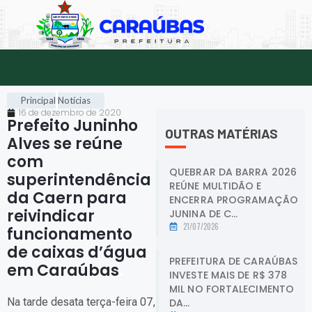
Principal
Notícias
16 de dezembro de 2020
Prefeito Juninho
OUTRAS MATÉRIAS
Alves se reúne
com
QUEBRAR DA BARRA 2026
superintendência
REÚNE MULTIDÃO E
da Caern para
ENCERRA PROGRAMAÇÃO
reivindicar
JUNINA DE C...
21/07/2026
funcionamento
de caixas d’água
PREFEITURA DE CARAÚBAS
em Caraúbas
.
INVESTE MAIS DE R$ 378
MIL NO FORTALECIMENTO
Na tarde desata terça-feira 07,
DA...