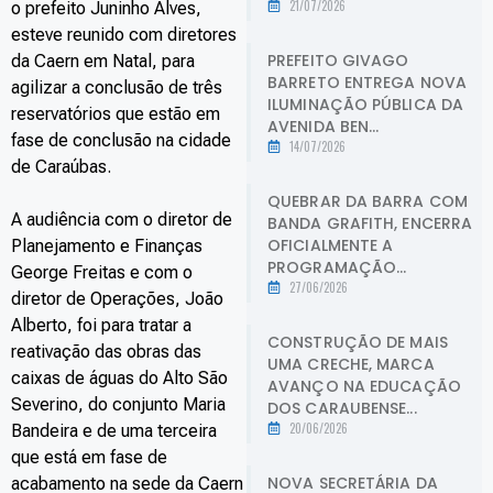
21/07/2026
o prefeito Juninho Alves,
esteve reunido com diretores
PREFEITO GIVAGO
da Caern em Natal, para
BARRETO ENTREGA NOVA
agilizar a conclusão de três
ILUMINAÇÃO PÚBLICA DA
reservatórios que estão em
AVENIDA BEN...
fase de conclusão na cidade
14/07/2026
de Caraúbas.
QUEBRAR DA BARRA COM
A audiência com o diretor de
BANDA GRAFITH, ENCERRA
OFICIALMENTE A
Planejamento e Finanças
PROGRAMAÇÃO...
George Freitas e com o
27/06/2026
diretor de Operações, João
Alberto, foi para tratar a
CONSTRUÇÃO DE MAIS
reativação das obras das
UMA CRECHE, MARCA
caixas de águas do Alto São
AVANÇO NA EDUCAÇÃO
Severino, do conjunto Maria
DOS CARAUBENSE...
20/06/2026
Bandeira e de uma terceira
que está em fase de
NOVA SECRETÁRIA DA
acabamento na sede da Caern