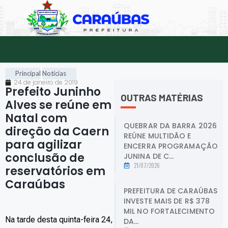
Principal
Notícias
24 de janeiro de 2019
Prefeito Juninho
OUTRAS MATÉRIAS
Alves se reúne em
Natal com
QUEBRAR DA BARRA 2026
direção da Caern
REÚNE MULTIDÃO E
para agilizar
ENCERRA PROGRAMAÇÃO
conclusão de
JUNINA DE C...
21/07/2026
reservatórios em
Caraúbas
.
PREFEITURA DE CARAÚBAS
INVESTE MAIS DE R$ 378
MIL NO FORTALECIMENTO
Na tarde desta quinta-feira 24,
DA...