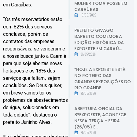
MULHER TOMA POSSE EM
em Caraúbas.
CARAÚBAS
16/06/2026
“Os três reservatórios estão
com 82% dos serviços
PREFEITO GIVAGO
conclusos, porém os
BARRETO COMEMORA
contratos das empresas
EDIÇÃO HISTÓRICA DA
EXPOESTE EM CARAÚ...
responsáveis, se venceram e
31/05/2026
a nossa busca junto a Caern é
para que seja abertas novas
“HOJE A EXPOESTE ESTÁ
licitações e os 18% dos
NO ROTEIRO DAS
serviços que faltam, sejam
GRANDES EXPOSIÇÕES DO
concluídos. Se Deus quiser,
RIO GRANDE ...
em breve vamos ter os
25/05/2026
problemas de abastecimentos
de água, solucionados em
ABERTURA OFICIAL DA
8ªEXPOESTE, ACONTECE
toda cidade”, destacou o
NESSA TERÇA - FEIRA
prefeito Juninho Alves.
(26/05) E...
25/05/2026
Na audiência com os diretores