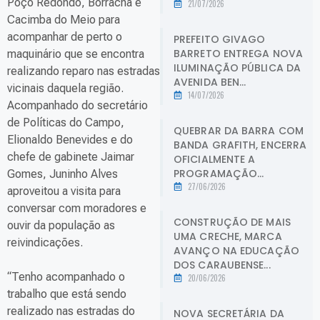
Poço Redondo, Borracha e
21/07/2026
Cacimba do Meio para
acompanhar de perto o
PREFEITO GIVAGO
BARRETO ENTREGA NOVA
maquinário que se encontra
ILUMINAÇÃO PÚBLICA DA
realizando reparo nas estradas
AVENIDA BEN...
vicinais daquela região.
14/07/2026
Acompanhado do secretário
de Políticas do Campo,
QUEBRAR DA BARRA COM
Elionaldo Benevides e do
BANDA GRAFITH, ENCERRA
chefe de gabinete Jaimar
OFICIALMENTE A
PROGRAMAÇÃO...
Gomes, Juninho Alves
27/06/2026
aproveitou a visita para
conversar com moradores e
CONSTRUÇÃO DE MAIS
ouvir da população as
UMA CRECHE, MARCA
reivindicações.
AVANÇO NA EDUCAÇÃO
DOS CARAUBENSE...
“Tenho acompanhado o
20/06/2026
trabalho que está sendo
realizado nas estradas do
NOVA SECRETÁRIA DA