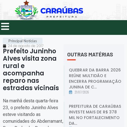
Principal
Notícias
24 de agosto de 2017
Prefeito Juninho
OUTRAS MATÉRIAS
Alves visita zona
rural e
QUEBRAR DA BARRA 2026
acompanha
REÚNE MULTIDÃO E
reparo nas
ENCERRA PROGRAMAÇÃO
estradas vicinais
.
JUNINA DE C...
21/07/2026
Na manhã desta quarta-feira
PREFEITURA DE CARAÚBAS
23, o prefeito Juninho Alves
INVESTE MAIS DE R$ 378
esteve visitando as
MIL NO FORTALECIMENTO
comunidades do Abderramant,
DA...