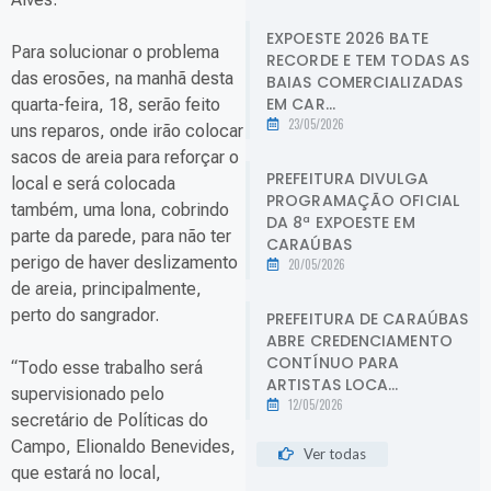
EXPOESTE 2026 BATE
Para solucionar o problema
RECORDE E TEM TODAS AS
das erosões, na manhã desta
BAIAS COMERCIALIZADAS
EM CAR...
quarta-feira, 18, serão feito
23/05/2026
uns reparos, onde irão colocar
sacos de areia para reforçar o
PREFEITURA DIVULGA
local e será colocada
PROGRAMAÇÃO OFICIAL
também, uma lona, cobrindo
DA 8ª EXPOESTE EM
parte da parede, para não ter
CARAÚBAS
perigo de haver deslizamento
20/05/2026
de areia, principalmente,
perto do sangrador.
PREFEITURA DE CARAÚBAS
ABRE CREDENCIAMENTO
CONTÍNUO PARA
“Todo esse trabalho será
ARTISTAS LOCA...
supervisionado pelo
12/05/2026
secretário de Políticas do
Campo, Elionaldo Benevides,
Ver todas
que estará no local,