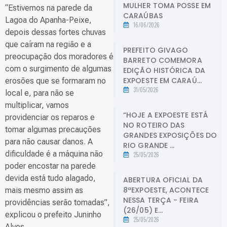
MULHER TOMA POSSE EM
“Estivemos na parede da
CARAÚBAS
Lagoa do Apanha-Peixe,
16/06/2026
depois dessas fortes chuvas
que caíram na região e a
PREFEITO GIVAGO
preocupação dos moradores é
BARRETO COMEMORA
com o surgimento de algumas
EDIÇÃO HISTÓRICA DA
EXPOESTE EM CARAÚ...
erosões que se formaram no
31/05/2026
local e, para não se
multiplicar, vamos
“HOJE A EXPOESTE ESTÁ
providenciar os reparos e
NO ROTEIRO DAS
tomar algumas precauções
GRANDES EXPOSIÇÕES DO
para não causar danos. A
RIO GRANDE ...
dificuldade é a máquina não
25/05/2026
poder encostar na parede
devida está tudo alagado,
ABERTURA OFICIAL DA
8ªEXPOESTE, ACONTECE
mais mesmo assim as
NESSA TERÇA - FEIRA
providências serão tomadas”,
(26/05) E...
explicou o prefeito Juninho
25/05/2026
Alves.