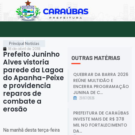
Principal
Notícias
18 de abril de 2018
Prefeito Juninho
OUTRAS MATÉRIAS
Alves vistoria
parede da Lagoa
QUEBRAR DA BARRA 2026
do Apanha-Peixe
REÚNE MULTIDÃO E
e providencia
ENCERRA PROGRAMAÇÃO
reparos de
JUNINA DE C...
21/07/2026
combate a
erosão
.
PREFEITURA DE CARAÚBAS
INVESTE MAIS DE R$ 378
MIL NO FORTALECIMENTO
Na manhã desta terça-feira
DA...