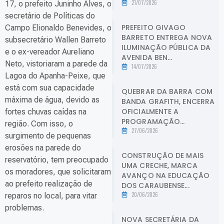
21/07/2026
17, o prefeito Juninho Alves, o
secretário de Políticas do
PREFEITO GIVAGO
Campo Elionaldo Benevides, o
BARRETO ENTREGA NOVA
subsecretário Wallen Barreto
ILUMINAÇÃO PÚBLICA DA
e o ex-vereador Aureliano
AVENIDA BEN...
Neto, vistoriaram a parede da
14/07/2026
Lagoa do Apanha-Peixe, que
está com sua capacidade
QUEBRAR DA BARRA COM
máxima de água, devido as
BANDA GRAFITH, ENCERRA
OFICIALMENTE A
fortes chuvas caídas na
PROGRAMAÇÃO...
região. Com isso, o
27/06/2026
surgimento de pequenas
erosões na parede do
CONSTRUÇÃO DE MAIS
reservatório, tem preocupado
UMA CRECHE, MARCA
os moradores, que solicitaram
AVANÇO NA EDUCAÇÃO
ao prefeito realização de
DOS CARAUBENSE...
20/06/2026
reparos no local, para vitar
problemas.
NOVA SECRETÁRIA DA