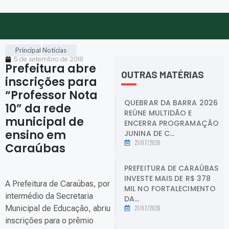
Principal
Notícias
5 de setembro de 2018
Prefeitura abre
OUTRAS MATÉRIAS
inscrições para
“Professor Nota
QUEBRAR DA BARRA 2026
10” da rede
REÚNE MULTIDÃO E
municipal de
ENCERRA PROGRAMAÇÃO
ensino em
JUNINA DE C...
21/07/2026
Caraúbas
.
PREFEITURA DE CARAÚBAS
INVESTE MAIS DE R$ 378
A Prefeitura de Caraúbas, por
MIL NO FORTALECIMENTO
intermédio da Secretaria
DA...
Municipal de Educação, abriu
21/07/2026
inscrições para o prêmio