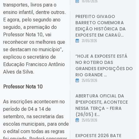
16/06/2026
transportes, livros para o
ensino infantil, dentre outros.
PREFEITO GIVAGO
E agora, pelo segundo ano
BARRETO COMEMORA
seguido, a premiação do
EDIÇÃO HISTÓRICA DA
Professor Nota 10, vai
EXPOESTE EM CARAÚ...
31/05/2026
reconhecer os melhores que
se destacam no município”,
“HOJE A EXPOESTE ESTÁ
explicou o secretário de
NO ROTEIRO DAS
Educação Francisco Antônio
GRANDES EXPOSIÇÕES DO
Alves da Silva.
RIO GRANDE ...
25/05/2026
Professor Nota 10
ABERTURA OFICIAL DA
As inscrições acontecem no
8ªEXPOESTE, ACONTECE
NESSA TERÇA - FEIRA
período de 04 a 14 de
(26/05) E...
setembro, na secretaria das
25/05/2026
escolas municipais, para onde
o edital com todas as regras
EXPOESTE 2026 BATE
foi enviado. Poderá concorrer