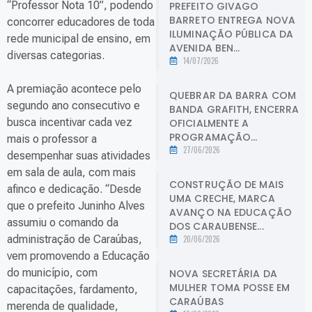
“Professor Nota 10”, podendo
PREFEITO GIVAGO
BARRETO ENTREGA NOVA
concorrer educadores de toda
ILUMINAÇÃO PÚBLICA DA
rede municipal de ensino, em
AVENIDA BEN...
diversas categorias.
14/07/2026
A premiação acontece pelo
QUEBRAR DA BARRA COM
segundo ano consecutivo e
BANDA GRAFITH, ENCERRA
busca incentivar cada vez
OFICIALMENTE A
PROGRAMAÇÃO...
mais o professor a
27/06/2026
desempenhar suas atividades
em sala de aula, com mais
CONSTRUÇÃO DE MAIS
afinco e dedicação. “Desde
UMA CRECHE, MARCA
que o prefeito Juninho Alves
AVANÇO NA EDUCAÇÃO
assumiu o comando da
DOS CARAUBENSE...
administração de Caraúbas,
20/06/2026
vem promovendo a Educação
do município, com
NOVA SECRETÁRIA DA
MULHER TOMA POSSE EM
capacitações, fardamento,
CARAÚBAS
merenda de qualidade,