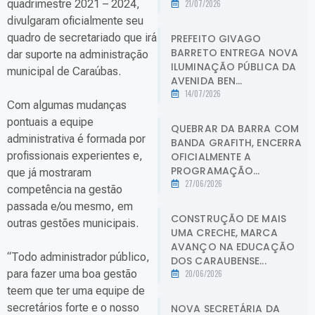
quadrimestre 2021 – 2024,
21/07/2026
divulgaram oficialmente seu
quadro de secretariado que irá
PREFEITO GIVAGO
BARRETO ENTREGA NOVA
dar suporte na administração
ILUMINAÇÃO PÚBLICA DA
municipal de Caraúbas.
AVENIDA BEN...
14/07/2026
Com algumas mudanças
pontuais a equipe
QUEBRAR DA BARRA COM
administrativa é formada por
BANDA GRAFITH, ENCERRA
profissionais experientes e,
OFICIALMENTE A
PROGRAMAÇÃO...
que já mostraram
27/06/2026
competência na gestão
passada e/ou mesmo, em
CONSTRUÇÃO DE MAIS
outras gestões municipais.
UMA CRECHE, MARCA
AVANÇO NA EDUCAÇÃO
“Todo administrador público,
DOS CARAUBENSE...
para fazer uma boa gestão
20/06/2026
teem que ter uma equipe de
secretários forte e o nosso
NOVA SECRETÁRIA DA