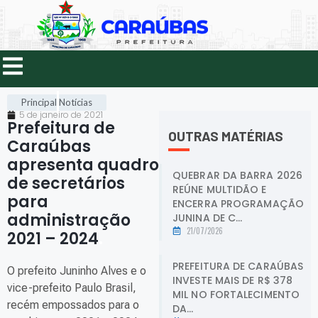
Principal
Notícias
5 de janeiro de 2021
Prefeitura de
OUTRAS MATÉRIAS
Caraúbas
apresenta quadro
QUEBRAR DA BARRA 2026
de secretários
REÚNE MULTIDÃO E
para
ENCERRA PROGRAMAÇÃO
administração
JUNINA DE C...
21/07/2026
2021 – 2024
.
PREFEITURA DE CARAÚBAS
O prefeito Juninho Alves e o
INVESTE MAIS DE R$ 378
vice-prefeito Paulo Brasil,
MIL NO FORTALECIMENTO
recém empossados para o
DA...