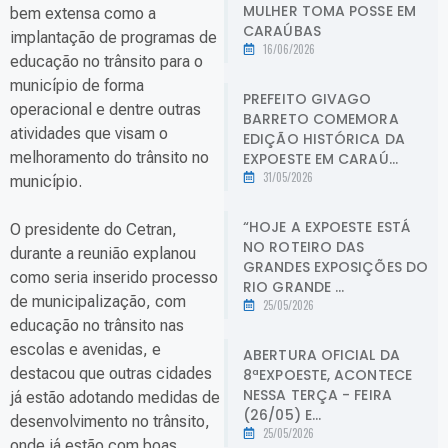
MULHER TOMA POSSE EM
bem extensa como a
CARAÚBAS
implantação de programas de
16/06/2026
educação no trânsito para o
município de forma
PREFEITO GIVAGO
operacional e dentre outras
BARRETO COMEMORA
atividades que visam o
EDIÇÃO HISTÓRICA DA
melhoramento do trânsito no
EXPOESTE EM CARAÚ...
31/05/2026
município.
“HOJE A EXPOESTE ESTÁ
O presidente do Cetran,
NO ROTEIRO DAS
durante a reunião explanou
GRANDES EXPOSIÇÕES DO
como seria inserido processo
RIO GRANDE ...
de municipalização, com
25/05/2026
educação no trânsito nas
escolas e avenidas, e
ABERTURA OFICIAL DA
destacou que outras cidades
8ªEXPOESTE, ACONTECE
NESSA TERÇA - FEIRA
já estão adotando medidas de
(26/05) E...
desenvolvimento no trânsito,
25/05/2026
onde já estão com boas