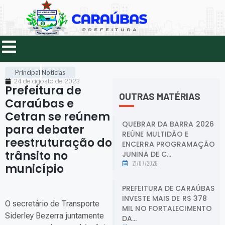
Principal
Notícias
24 de agosto de 2023
Prefeitura de
OUTRAS MATÉRIAS
Caraúbas e
Cetran se reúnem
QUEBRAR DA BARRA 2026
para debater
REÚNE MULTIDÃO E
reestruturação do
ENCERRA PROGRAMAÇÃO
trânsito no
JUNINA DE C...
21/07/2026
município
.
PREFEITURA DE CARAÚBAS
INVESTE MAIS DE R$ 378
O secretário de Transporte
MIL NO FORTALECIMENTO
Siderley Bezerra juntamente
DA...