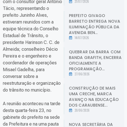
com o consultor geral Antônio
21/07/2026
Tácio, representando o
prefeito Juninho Alves,
PREFEITO GIVAGO
BARRETO ENTREGA NOVA
estiveram reunidos com a
ILUMINAÇÃO PÚBLICA DA
equipe técnica do Conselho
AVENIDA BEN...
Estadual de Trânsito, o
14/07/2026
presidente Harinson C. C. de
Almeida; conselheiro Décio
QUEBRAR DA BARRA COM
Pereira e o engenheiro e
BANDA GRAFITH, ENCERRA
coordenador de operações
OFICIALMENTE A
PROGRAMAÇÃO...
Misael Gadelha, para
27/06/2026
conversar sobre a
reestruturação e organização
CONSTRUÇÃO DE MAIS
do trânsito no município.
UMA CRECHE, MARCA
AVANÇO NA EDUCAÇÃO
A reunião aconteceu na tarde
DOS CARAUBENSE...
desta quarta-feira 23, no
20/06/2026
gabinete do prefeito na sede
da Prefeitura e na uma pauta
NOVA SECRETÁRIA DA