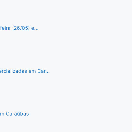
eira (26/05) e...
cializadas em Car...
 em Caraúbas