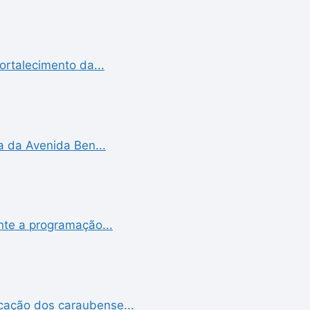
ortalecimento da...
a da Avenida Ben...
nte a programação...
cação dos caraubense...