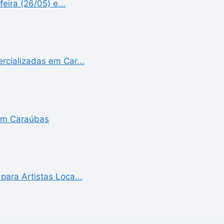
eira (26/05) e...
cializadas em Car...
 em Caraúbas
ara Artistas Loca...