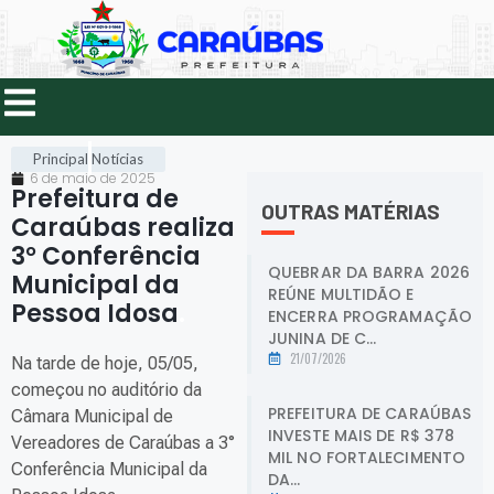
Principal
Notícias
6 de maio de 2025
Prefeitura de
OUTRAS MATÉRIAS
Caraúbas realiza
3° Conferência
QUEBRAR DA BARRA 2026
Municipal da
REÚNE MULTIDÃO E
Pessoa Idosa
.
ENCERRA PROGRAMAÇÃO
JUNINA DE C...
21/07/2026
Na tarde de hoje, 05/05,
começou no auditório da
PREFEITURA DE CARAÚBAS
Câmara Municipal de
INVESTE MAIS DE R$ 378
Vereadores de Caraúbas a 3°
MIL NO FORTALECIMENTO
Conferência Municipal da
DA...