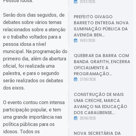
Pessoa Idosa.
21/07/2026
Serão dois dias seguidos, de
PREFEITO GIVAGO
debates sobre vários temas
BARRETO ENTREGA NOVA
ILUMINAÇÃO PÚBLICA DA
relacionados sobre a atenção
AVENIDA BEN...
e o trabalho voltados para a
14/07/2026
pessoa idosa a nível
municipal. Na programação do
QUEBRAR DA BARRA COM
primeiro dia, além da abertura
BANDA GRAFITH, ENCERRA
oficial, foi realizada uma
OFICIALMENTE A
palestra, e para o segundo
PROGRAMAÇÃO...
27/06/2026
serão realizados os debates
dos eixos.
CONSTRUÇÃO DE MAIS
UMA CRECHE, MARCA
O evento contou com intensa
AVANÇO NA EDUCAÇÃO
participação popular, e tem
DOS CARAUBENSE...
uma grande importância nas
20/06/2026
política públicas para os
idosos. Todos os
NOVA SECRETÁRIA DA