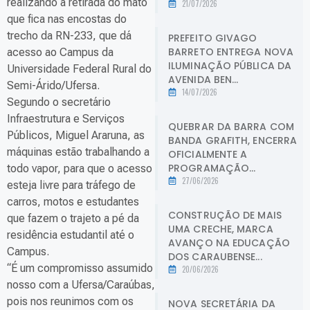
realizando a retirada do mato
21/07/2026
que fica nas encostas do
trecho da RN-233, que dá
PREFEITO GIVAGO
BARRETO ENTREGA NOVA
acesso ao Campus da
ILUMINAÇÃO PÚBLICA DA
Universidade Federal Rural do
AVENIDA BEN...
Semi-Árido/Ufersa.
14/07/2026
Segundo o secretário
Infraestrutura e Serviços
QUEBRAR DA BARRA COM
Públicos, Miguel Araruna, as
BANDA GRAFITH, ENCERRA
máquinas estão trabalhando a
OFICIALMENTE A
PROGRAMAÇÃO...
todo vapor, para que o acesso
27/06/2026
esteja livre para tráfego de
carros, motos e estudantes
CONSTRUÇÃO DE MAIS
que fazem o trajeto a pé da
UMA CRECHE, MARCA
residência estudantil até o
AVANÇO NA EDUCAÇÃO
Campus.
DOS CARAUBENSE...
“É um compromisso assumido
20/06/2026
nosso com a Ufersa/Caraúbas,
pois nos reunimos com os
NOVA SECRETÁRIA DA