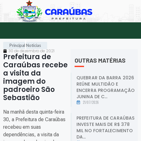
Principal
Notícias
30 de dezembro de 2021
Prefeitura de
OUTRAS MATÉRIAS
Caraúbas recebe
a visita da
QUEBRAR DA BARRA 2026
imagem do
REÚNE MULTIDÃO E
padroeiro São
ENCERRA PROGRAMAÇÃO
Sebastião
.
JUNINA DE C...
21/07/2026
Na manhã desta quinta-feira
PREFEITURA DE CARAÚBAS
30, a Prefeitura de Caraúbas
INVESTE MAIS DE R$ 378
recebeu em suas
MIL NO FORTALECIMENTO
dependências, a visita da
DA...