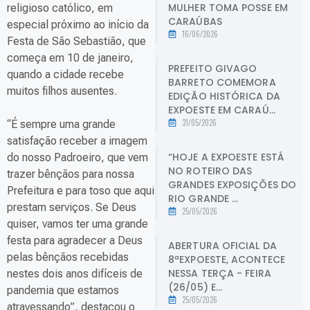
MULHER TOMA POSSE EM
religioso católico, em
CARAÚBAS
especial próximo ao início da
16/06/2026
Festa de São Sebastião, que
começa em 10 de janeiro,
PREFEITO GIVAGO
quando a cidade recebe
BARRETO COMEMORA
muitos filhos ausentes.
EDIÇÃO HISTÓRICA DA
EXPOESTE EM CARAÚ...
31/05/2026
“É sempre uma grande
satisfação receber a imagem
“HOJE A EXPOESTE ESTÁ
do nosso Padroeiro, que vem
NO ROTEIRO DAS
trazer bênçãos para nossa
GRANDES EXPOSIÇÕES DO
Prefeitura e para toso que aqui
RIO GRANDE ...
prestam serviços. Se Deus
25/05/2026
quiser, vamos ter uma grande
festa para agradecer a Deus
ABERTURA OFICIAL DA
pelas bênçãos recebidas
8ªEXPOESTE, ACONTECE
NESSA TERÇA - FEIRA
nestes dois anos difíceis de
(26/05) E...
pandemia que estamos
25/05/2026
atravessando”, destacou o