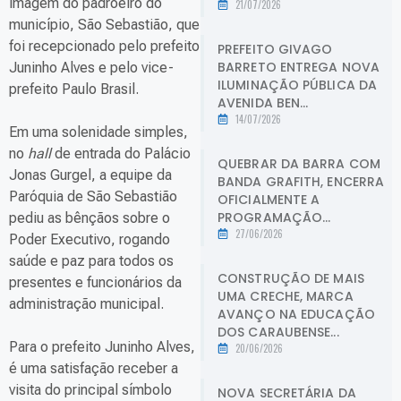
imagem do padroeiro do
21/07/2026
município, São Sebastião, que
foi recepcionado pelo prefeito
PREFEITO GIVAGO
BARRETO ENTREGA NOVA
Juninho Alves e pelo vice-
ILUMINAÇÃO PÚBLICA DA
prefeito Paulo Brasil.
AVENIDA BEN...
14/07/2026
Em uma solenidade simples,
no
hall
de entrada do Palácio
QUEBRAR DA BARRA COM
Jonas Gurgel, a equipe da
BANDA GRAFITH, ENCERRA
Paróquia de São Sebastião
OFICIALMENTE A
PROGRAMAÇÃO...
pediu as bênçãos sobre o
27/06/2026
Poder Executivo, rogando
saúde e paz para todos os
CONSTRUÇÃO DE MAIS
presentes e funcionários da
UMA CRECHE, MARCA
administração municipal.
AVANÇO NA EDUCAÇÃO
DOS CARAUBENSE...
Para o prefeito Juninho Alves,
20/06/2026
é uma satisfação receber a
visita do principal símbolo
NOVA SECRETÁRIA DA