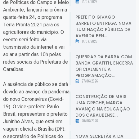
21/07/2026
de Políticas do Campo e Meio
Ambiente, lançará na próxima
PREFEITO GIVAGO
quarta-feira 24, o programa
BARRETO ENTREGA NOVA
Terra Pronta 2021 para os
ILUMINAÇÃO PÚBLICA DA
agricultores do município. O
AVENIDA BEN...
evento será feito via
14/07/2026
transmissão da internet e vai
ao ar a partir das 10h pelas
QUEBRAR DA BARRA COM
redes sociais da Prefeitura de
BANDA GRAFITH, ENCERRA
OFICIALMENTE A
Caraúbas.
PROGRAMAÇÃO...
27/06/2026
A ausência de público se dará
devido ao avanço da pandemia
CONSTRUÇÃO DE MAIS
do novo Coronavírus (Covid-
UMA CRECHE, MARCA
19). O vice-prefeito Paulo
AVANÇO NA EDUCAÇÃO
Brasil, representará o prefeito
DOS CARAUBENSE...
20/06/2026
Juninho Alves, que está em
viagem oficial a Brasília (DF);
NOVA SECRETÁRIA DA
o secretário de Políticas do