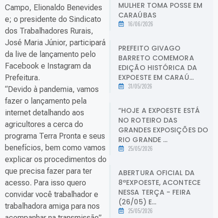
MULHER TOMA POSSE EM
Campo, Elionaldo Benevides
CARAÚBAS
e; o presidente do Sindicato
16/06/2026
dos Trabalhadores Rurais,
José Maria Júnior, participará
PREFEITO GIVAGO
da live de lançamento pelo
BARRETO COMEMORA
Facebook e Instagram da
EDIÇÃO HISTÓRICA DA
EXPOESTE EM CARAÚ...
Prefeitura.
31/05/2026
“Devido à pandemia, vamos
fazer o lançamento pela
“HOJE A EXPOESTE ESTÁ
internet detalhando aos
NO ROTEIRO DAS
agricultores a cerca do
GRANDES EXPOSIÇÕES DO
programa Terra Pronta e seus
RIO GRANDE ...
benefícios, bem como vamos
25/05/2026
explicar os procedimentos do
que precisa fazer para ter
ABERTURA OFICIAL DA
8ªEXPOESTE, ACONTECE
acesso. Para isso quero
NESSA TERÇA - FEIRA
convidar você trabalhador e
(26/05) E...
trabalhadora amiga para nos
25/05/2026
acompanhar na transmissão”,