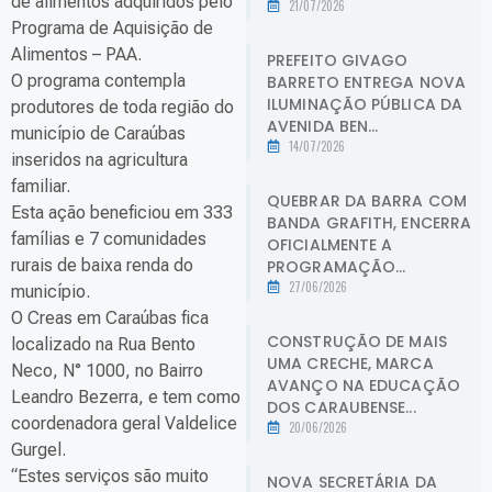
de alimentos adquiridos pelo
21/07/2026
Programa de Aquisição de
Alimentos – PAA.
PREFEITO GIVAGO
O programa contempla
BARRETO ENTREGA NOVA
ILUMINAÇÃO PÚBLICA DA
produtores de toda região do
AVENIDA BEN...
município de Caraúbas
14/07/2026
inseridos na agricultura
familiar.
QUEBRAR DA BARRA COM
Esta ação beneficiou em 333
BANDA GRAFITH, ENCERRA
famílias e 7 comunidades
OFICIALMENTE A
rurais de baixa renda do
PROGRAMAÇÃO...
27/06/2026
município.
O Creas em Caraúbas fica
CONSTRUÇÃO DE MAIS
localizado na Rua Bento
UMA CRECHE, MARCA
Neco, N° 1000, no Bairro
AVANÇO NA EDUCAÇÃO
Leandro Bezerra, e tem como
DOS CARAUBENSE...
coordenadora geral Valdelice
20/06/2026
Gurgel.
“Estes serviços são muito
NOVA SECRETÁRIA DA