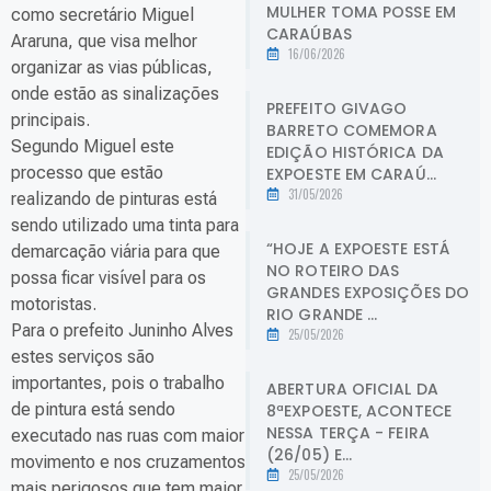
MULHER TOMA POSSE EM
como secretário Miguel
CARAÚBAS
Araruna, que visa melhor
16/06/2026
organizar as vias públicas,
onde estão as sinalizações
PREFEITO GIVAGO
principais.
BARRETO COMEMORA
Segundo Miguel este
EDIÇÃO HISTÓRICA DA
processo que estão
EXPOESTE EM CARAÚ...
31/05/2026
realizando de pinturas está
sendo utilizado uma tinta para
“HOJE A EXPOESTE ESTÁ
demarcação viária para que
NO ROTEIRO DAS
possa ficar visível para os
GRANDES EXPOSIÇÕES DO
motoristas.
RIO GRANDE ...
Para o prefeito Juninho Alves
25/05/2026
estes serviços são
importantes, pois o trabalho
ABERTURA OFICIAL DA
de pintura está sendo
8ªEXPOESTE, ACONTECE
NESSA TERÇA - FEIRA
executado nas ruas com maior
(26/05) E...
movimento e nos cruzamentos
25/05/2026
mais perigosos que tem maior