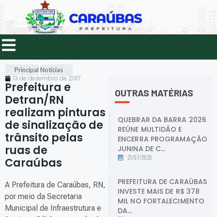
Principal
Notícias
13 de dezembro de 2017
Prefeitura e
OUTRAS MATÉRIAS
Detran/RN
realizam pinturas
QUEBRAR DA BARRA 2026
de sinalização de
REÚNE MULTIDÃO E
trânsito pelas
ENCERRA PROGRAMAÇÃO
ruas de
JUNINA DE C...
21/07/2026
Caraúbas
.
PREFEITURA DE CARAÚBAS
A Prefeitura de Caraúbas, RN,
INVESTE MAIS DE R$ 378
por meio da Secretaria
MIL NO FORTALECIMENTO
Municipal de Infraestrutura e
DA...