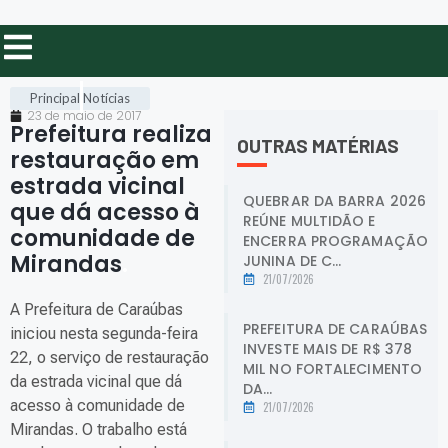
Principal
Notícias
23 de maio de 2017
Prefeitura realiza
OUTRAS MATÉRIAS
restauração em
estrada vicinal
QUEBRAR DA BARRA 2026
que dá acesso à
REÚNE MULTIDÃO E
comunidade de
ENCERRA PROGRAMAÇÃO
Mirandas
.
JUNINA DE C...
21/07/2026
A Prefeitura de Caraúbas
PREFEITURA DE CARAÚBAS
iniciou nesta segunda-feira
INVESTE MAIS DE R$ 378
22, o serviço de restauração
MIL NO FORTALECIMENTO
da estrada vicinal que dá
DA...
acesso à comunidade de
21/07/2026
Mirandas. O trabalho está