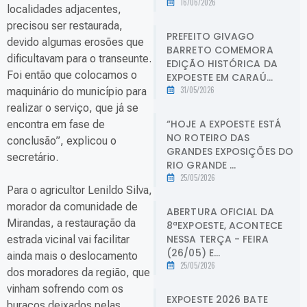
16/06/2026
localidades adjacentes,
precisou ser restaurada,
PREFEITO GIVAGO
devido algumas erosões que
BARRETO COMEMORA
dificultavam para o transeunte.
EDIÇÃO HISTÓRICA DA
Foi então que colocamos o
EXPOESTE EM CARAÚ...
31/05/2026
maquinário do município para
realizar o serviço, que já se
“HOJE A EXPOESTE ESTÁ
encontra em fase de
NO ROTEIRO DAS
conclusão”, explicou o
GRANDES EXPOSIÇÕES DO
secretário.
RIO GRANDE ...
25/05/2026
Para o agricultor Lenildo Silva,
morador da comunidade de
ABERTURA OFICIAL DA
Mirandas, a restauração da
8ªEXPOESTE, ACONTECE
NESSA TERÇA - FEIRA
estrada vicinal vai facilitar
(26/05) E...
ainda mais o deslocamento
25/05/2026
dos moradores da região, que
vinham sofrendo com os
EXPOESTE 2026 BATE
buracos deixados pelas