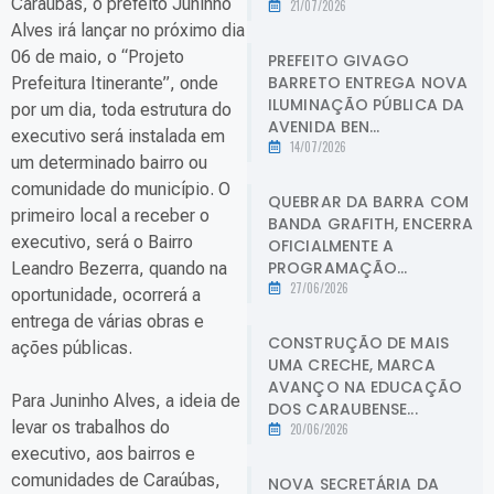
Caraúbas, o prefeito Juninho
21/07/2026
Alves irá lançar no próximo dia
06 de maio, o “Projeto
PREFEITO GIVAGO
BARRETO ENTREGA NOVA
Prefeitura Itinerante”, onde
ILUMINAÇÃO PÚBLICA DA
por um dia, toda estrutura do
AVENIDA BEN...
executivo será instalada em
14/07/2026
um determinado bairro ou
comunidade do município. O
QUEBRAR DA BARRA COM
primeiro local a receber o
BANDA GRAFITH, ENCERRA
executivo, será o Bairro
OFICIALMENTE A
PROGRAMAÇÃO...
Leandro Bezerra, quando na
27/06/2026
oportunidade, ocorrerá a
en
trega de várias obras e
CONSTRUÇÃO DE MAIS
ações públicas.
UMA CRECHE, MARCA
AVANÇO NA EDUCAÇÃO
Para Juninho Alves, a ideia de
DOS CARAUBENSE...
levar os trabalhos do
20/06/2026
executivo, aos bairros e
comunidades de Caraúbas,
NOVA SECRETÁRIA DA