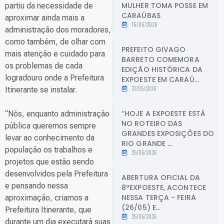
MULHER TOMA POSSE EM
partiu da necessidade de
CARAÚBAS
aproximar ainda mais a
16/06/2026
administração dos moradores,
como também, de olhar com
PREFEITO GIVAGO
mais atenção e cuidado para
BARRETO COMEMORA
os problemas de cada
EDIÇÃO HISTÓRICA DA
logradouro onde a Prefeitura
EXPOESTE EM CARAÚ...
31/05/2026
Itinerante se instalar.
“HOJE A EXPOESTE ESTÁ
“Nós, enquanto administração
NO ROTEIRO DAS
pública queremos sempre
GRANDES EXPOSIÇÕES DO
levar ao conhecimento da
RIO GRANDE ...
população os trabalhos e
25/05/2026
projetos que estão sendo
desenvolvidos pela Prefeitura
ABERTURA OFICIAL DA
e pensando nessa
8ªEXPOESTE, ACONTECE
NESSA TERÇA - FEIRA
aproximação, criamos a
(26/05) E...
Prefeitura Itinerante, que
25/05/2026
durante um dia executará suas