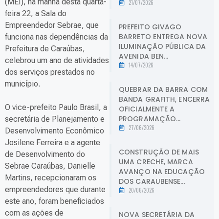
(MEI), na manhã desta quarta-
21/07/2026
feira 22, a Sala do
Empreendedor Sebrae, que
PREFEITO GIVAGO
BARRETO ENTREGA NOVA
funciona nas dependências da
ILUMINAÇÃO PÚBLICA DA
Prefeitura de Caraúbas,
AVENIDA BEN...
celebrou um ano de atividades
14/07/2026
dos serviços prestados no
município.
QUEBRAR DA BARRA COM
BANDA GRAFITH, ENCERRA
O vice-prefeito Paulo Brasil, a
OFICIALMENTE A
PROGRAMAÇÃO...
secretária de Planejamento e
27/06/2026
Desenvolvimento Econômico
Josilene Ferreira e a agente
CONSTRUÇÃO DE MAIS
de Desenvolvimento do
UMA CRECHE, MARCA
Sebrae Caraúbas, Danielle
AVANÇO NA EDUCAÇÃO
Martins, recepcionaram os
DOS CARAUBENSE...
empreendedores que durante
20/06/2026
este ano, foram beneficiados
com as ações de
NOVA SECRETÁRIA DA