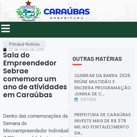
Principal
Notícias
22 de maio de 2019
Sala do
OUTRAS MATÉRIAS
Empreendedor
Sebrae
QUEBRAR DA BARRA 2026
comemora um
REÚNE MULTIDÃO E
ano de atividades
ENCERRA PROGRAMAÇÃO
em Caraúbas
.
JUNINA DE C...
21/07/2026
PREFEITURA DE CARAÚBAS
Dentro das comemorações da
INVESTE MAIS DE R$ 378
Semana do
MIL NO FORTALECIMENTO
Microempreendedor Individual
DA...