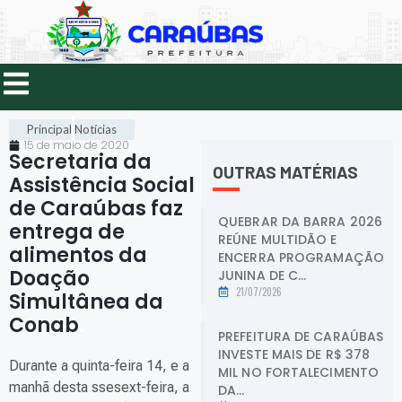
Principal
Notícias
15 de maio de 2020
Secretaria da
OUTRAS MATÉRIAS
Assistência Social
de Caraúbas faz
QUEBRAR DA BARRA 2026
entrega de
REÚNE MULTIDÃO E
alimentos da
ENCERRA PROGRAMAÇÃO
Doação
JUNINA DE C...
21/07/2026
Simultânea da
Conab
.
PREFEITURA DE CARAÚBAS
INVESTE MAIS DE R$ 378
Durante a quinta-feira 14, e a
MIL NO FORTALECIMENTO
manhã desta ssesext-feira, a
DA...