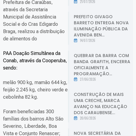
21/07/2026
Prefeitura de Caraúbas,
através da Secretaria
PREFEITO GIVAGO
Municipal de Assistência
BARRETO ENTREGA NOVA
Social e do Cras Edigardo
ILUMINAÇÃO PÚBLICA DA
Braga, realizou a distribuição
AVENIDA BEN...
de alimentos do
14/07/2026
PAA Doação Simultânea da
QUEBRAR DA BARRA COM
Conab, através da Cooperuba,
BANDA GRAFITH, ENCERRA
OFICIALMENTE A
sendo:
PROGRAMAÇÃO...
27/06/2026
melão 900 kg, mamão 644 kg,
feijão 2.245 kg, cheiro verde e
CONSTRUÇÃO DE MAIS
cebolinha 82 kg.
UMA CRECHE, MARCA
AVANÇO NA EDUCAÇÃO
Foram beneficiadas 300
DOS CARAUBENSE...
20/06/2026
famílias dos bairros Alto São
Severino, Liberdade, Boa
NOVA SECRETÁRIA DA
Vista e Conjunto Renascer;