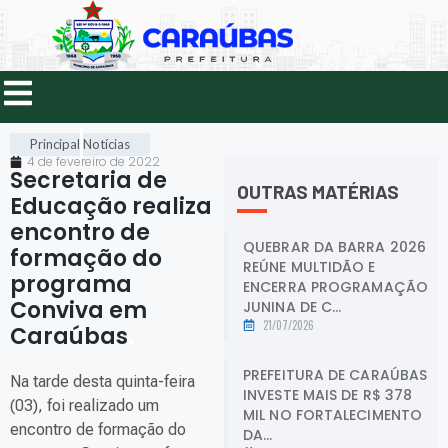
Principal
Notícias
4 de fevereiro de 2022
Secretaria de
OUTRAS MATÉRIAS
Educação realiza
encontro de
QUEBRAR DA BARRA 2026
formação do
REÚNE MULTIDÃO E
programa
ENCERRA PROGRAMAÇÃO
Conviva em
JUNINA DE C...
21/07/2026
Caraúbas
.
PREFEITURA DE CARAÚBAS
Na tarde desta quinta-feira
INVESTE MAIS DE R$ 378
(03), foi realizado um
MIL NO FORTALECIMENTO
encontro de formação do
DA...