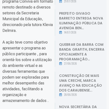
programa Conviva em formato
21/07/2026
remoto destinado a diversos
setores da Secretaria
PREFEITO GIVAGO
BARRETO ENTREGA NOVA
Municipal da Educação,
ILUMINAÇÃO PÚBLICA DA
direcionado pela tutora Klevia
AVENIDA BEN...
Delmira.
14/07/2026
A ação teve como objetivo
QUEBRAR DA BARRA COM
apresentar o programa ao
BANDA GRAFITH, ENCERRA
público participante , para
OFICIALMENTE A
PROGRAMAÇÃO...
orientá-los sobre a utilização
27/06/2026
do ambiente virtual e as
diversas ferramentas que
CONSTRUÇÃO DE MAIS
podem ser exploradas para
UMA CRECHE, MARCA
melhor desempenho das
AVANÇO NA EDUCAÇÃO
atividades, facilitando a
DOS CARAUBENSE...
organização e
20/06/2026
armazenamento de dados .
NOVA SECRETÁRIA DA