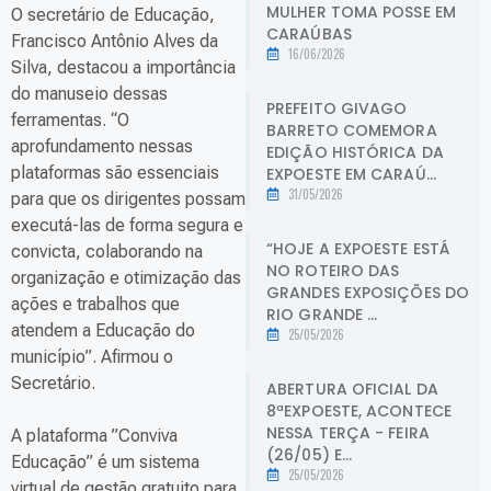
MULHER TOMA POSSE EM
O secretário de Educação,
CARAÚBAS
Francisco Antônio Alves da
16/06/2026
Silva, destacou a importância
do manuseio dessas
PREFEITO GIVAGO
ferramentas. “O
BARRETO COMEMORA
aprofundamento nessas
EDIÇÃO HISTÓRICA DA
plataformas são essenciais
EXPOESTE EM CARAÚ...
31/05/2026
para que os dirigentes possam
executá-las de forma segura e
“HOJE A EXPOESTE ESTÁ
convicta, colaborando na
NO ROTEIRO DAS
organização e otimização das
GRANDES EXPOSIÇÕES DO
ações e trabalhos que
RIO GRANDE ...
atendem a Educação do
25/05/2026
município”. Afirmou o
Secretário.
ABERTURA OFICIAL DA
8ªEXPOESTE, ACONTECE
NESSA TERÇA - FEIRA
A plataforma ”Conviva
(26/05) E...
Educação” é um sistema
25/05/2026
virtual de gestão gratuito para