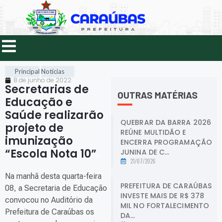
Principal
Notícias
8 de junho de 2022
Secretarias de
OUTRAS MATÉRIAS
Educação e
Saúde realizarão
QUEBRAR DA BARRA 2026
projeto de
REÚNE MULTIDÃO E
imunização
ENCERRA PROGRAMAÇÃO
“Escola Nota 10”
.
JUNINA DE C...
21/07/2026
Na manhã desta quarta-feira
PREFEITURA DE CARAÚBAS
08, a Secretaria de Educação
INVESTE MAIS DE R$ 378
convocou no Auditório da
MIL NO FORTALECIMENTO
Prefeitura de Caraúbas os
DA...