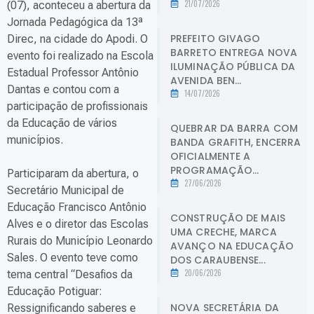
21/07/2026
(07), aconteceu a abertura da
Jornada Pedagógica da 13ª
PREFEITO GIVAGO
Direc, na cidade do Apodi. O
BARRETO ENTREGA NOVA
evento foi realizado na Escola
ILUMINAÇÃO PÚBLICA DA
Estadual Professor Antônio
AVENIDA BEN...
Dantas e contou com a
14/07/2026
participação de profissionais
da Educação de vários
QUEBRAR DA BARRA COM
municípios.
BANDA GRAFITH, ENCERRA
OFICIALMENTE A
PROGRAMAÇÃO...
Participaram da abertura, o
27/06/2026
Secretário Municipal de
Educação Francisco Antônio
CONSTRUÇÃO DE MAIS
Alves e o diretor das Escolas
UMA CRECHE, MARCA
Rurais do Município Leonardo
AVANÇO NA EDUCAÇÃO
Sales. O evento teve como
DOS CARAUBENSE...
20/06/2026
tema central “Desafios da
Educação Potiguar:
NOVA SECRETÁRIA DA
Ressignificando saberes e