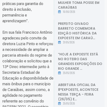
MULHER TOMA POSSE EM
práticas para garantia do
CARAÚBAS
direito à inclusão,
16/06/2026
permanência e
aprendizagem”.
PREFEITO GIVAGO
BARRETO COMEMORA
Em sua fala Francisco Antônio
EDIÇÃO HISTÓRICA DA
EXPOESTE EM CARAÚ...
agradeceu pelo convite da
31/05/2026
diretora Luzia Pinto e reforçou
a necessidade de ampliar a
“HOJE A EXPOESTE ESTÁ
parceria através do regime de
NO ROTEIRO DAS
colaboração e solicitou que a
GRANDES EXPOSIÇÕES DO
13ª Direc intermedie junto à
RIO GRANDE ...
Secretaria Estadual de
25/05/2026
Educação a disponibilidade de
mais ônibus para o município
ABERTURA OFICIAL DA
8ªEXPOESTE, ACONTECE
de Caraúbas, assim como, a
NESSA TERÇA - FEIRA
agilidade no pagamento
(26/05) E...
referente ao convênio do
25/05/2026
PATERN 2021. O secretário