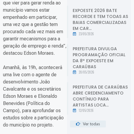
que vier para gerar renda ao
município vamos estar
EXPOESTE 2026 BATE
RECORDE E TEM TODAS AS
empenhado em participar,
BAIAS COMERCIALIZADAS
uma vez que a gestão tem
EM CAR...
procurado cada vez mais em
23/05/2026
garantir mecanismos para a
geração de emprego e renda”,
PREFEITURA DIVULGA
destacou Edson Moraes.
PROGRAMAÇÃO OFICIAL
DA 8ª EXPOESTE EM
CARAÚBAS
Amanhã, às 19h, acontecerá
20/05/2026
uma live com o agente de
desenvolvimento João
PREFEITURA DE CARAÚBAS
Cavalcante e os secretários
ABRE CREDENCIAMENTO
Edson Moraes e Elionaldo
CONTÍNUO PARA
Benevides (Política do
ARTISTAS LOCA...
Campo), para aprofundar os
12/05/2026
estudos sobre a participação
Ver todas
do município no projeto.