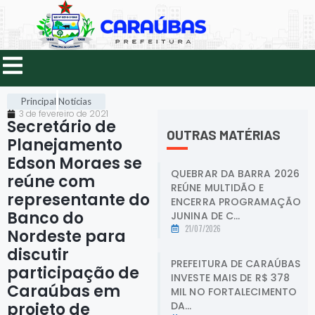
Principal
Notícias
3 de fevereiro de 2021
Secretário de
OUTRAS MATÉRIAS
Planejamento
Edson Moraes se
QUEBRAR DA BARRA 2026
reúne com
REÚNE MULTIDÃO E
representante do
ENCERRA PROGRAMAÇÃO
Banco do
JUNINA DE C...
21/07/2026
Nordeste para
discutir
PREFEITURA DE CARAÚBAS
participação de
INVESTE MAIS DE R$ 378
Caraúbas em
MIL NO FORTALECIMENTO
DA...
projeto de