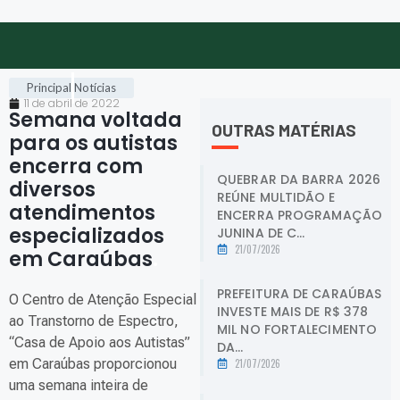
Principal
Notícias
11 de abril de 2022
Semana voltada
OUTRAS MATÉRIAS
para os autistas
encerra com
QUEBRAR DA BARRA 2026
diversos
REÚNE MULTIDÃO E
atendimentos
ENCERRA PROGRAMAÇÃO
especializados
JUNINA DE C...
21/07/2026
em Caraúbas
.
PREFEITURA DE CARAÚBAS
O Centro de Atenção Especial
INVESTE MAIS DE R$ 378
ao Transtorno de Espectro,
MIL NO FORTALECIMENTO
“Casa de Apoio aos Autistas”
DA...
em Caraúbas proporcionou
21/07/2026
uma semana inteira de