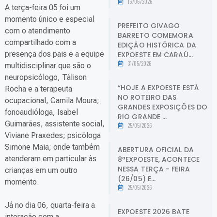
16/06/2026
A terça-feira 05 foi um
momento único e especial
PREFEITO GIVAGO
com o atendimento
BARRETO COMEMORA
compartilhado com a
EDIÇÃO HISTÓRICA DA
presença dos pais e a equipe
EXPOESTE EM CARAÚ...
31/05/2026
multidisciplinar que são o
neuropsicólogo, Tálison
“HOJE A EXPOESTE ESTÁ
Rocha e a terapeuta
NO ROTEIRO DAS
ocupacional, Camila Moura;
GRANDES EXPOSIÇÕES DO
fonoaudióloga, Isabel
RIO GRANDE ...
Guimarães, assistente social,
25/05/2026
Viviane Praxedes; psicóloga
Simone Maia; onde também
ABERTURA OFICIAL DA
atenderam em particular às
8ªEXPOESTE, ACONTECE
NESSA TERÇA - FEIRA
crianças em um outro
(26/05) E...
momento.
25/05/2026
Já no dia 06, quarta-feira a
EXPOESTE 2026 BATE
interação com a