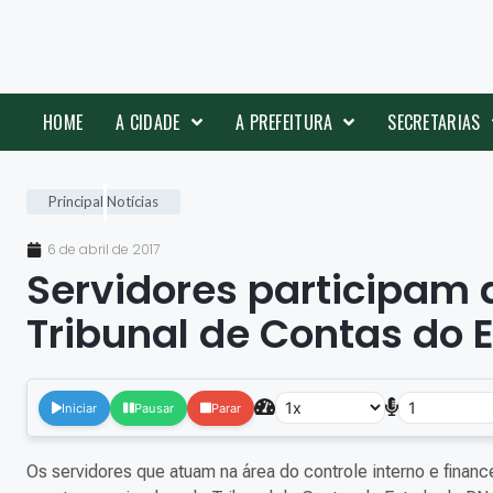
HOME
A CIDADE
A PREFEITURA
SECRETARIAS
Principal
Notícias
6 de abril de 2017
Servidores participam 
Tribunal de Contas do 
Iniciar
Pausar
Parar
Os servidores que atuam na área do controle interno e financ