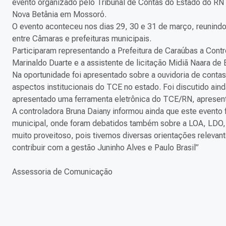
evento organizado pelo Tribunal de Contas do Estado do RN 
Nova Betânia em Mossoró.
O evento aconteceu nos dias 29, 30 e 31 de março, reunindo 
entre Câmaras e prefeituras municipais.
Participaram representan
do a Prefeitura de Caraúbas a Cont
Marinaldo Duarte e a assistente de licitação Midiã Naara de B
Na oportunidade foi apresentado sobre a ouvidoria de conta
aspectos institucionais do TCE no estado. Foi discutido aind
apresentado uma ferramenta eletrônica do TCE/RN, apresenta
A controladora Bruna Daiany informou ainda que este evento
municipal, onde foram debatidos também sobre a LOA, LDO, p
muito proveitoso, pois tivemos diversas orientações releva
contribuir com a gestão Juninho Alves e Paulo Brasil”
Assessoria de Comunicação