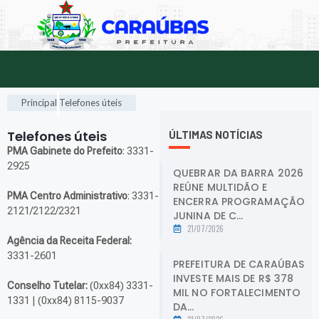
Principal
Telefones úteis
Telefones úteis
.
ÚLTIMAS NOTÍCIAS
PMA Gabinete do Prefeito
: 3331-
2925
QUEBRAR DA BARRA 2026
REÚNE MULTIDÃO E
PMA Centro Administrativo
: 3331-
ENCERRA PROGRAMAÇÃO
2121/2122/2321
JUNINA DE C...
21/07/2026
Agência da Receita Federal:
3331-2601
PREFEITURA DE CARAÚBAS
INVESTE MAIS DE R$ 378
Conselho Tutelar:
(0xx84) 3331-
MIL NO FORTALECIMENTO
1331 | (0xx84) 8115-9037
DA...