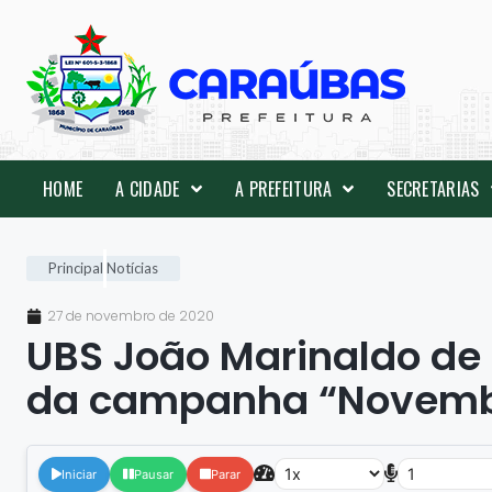
HOME
A CIDADE
A PREFEITURA
SECRETARIAS
Principal
Notícias
27 de novembro de 2020
UBS João Marinaldo de
da campanha “Novemb
Iniciar
Pausar
Parar