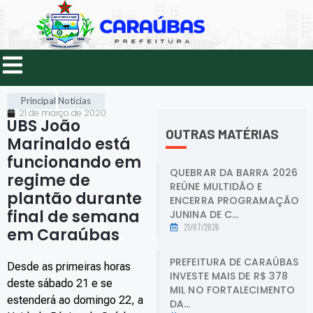
Principal
Notícias
21 de março de 2020
UBS João
OUTRAS MATÉRIAS
Marinaldo está
funcionando em
QUEBRAR DA BARRA 2026
regime de
REÚNE MULTIDÃO E
plantão durante
ENCERRA PROGRAMAÇÃO
final de semana
JUNINA DE C...
21/07/2026
em Caraúbas
.
PREFEITURA DE CARAÚBAS
Desde as primeiras horas
INVESTE MAIS DE R$ 378
deste sábado 21 e se
MIL NO FORTALECIMENTO
estenderá ao domingo 22, a
DA...