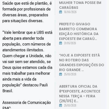
MULHER TOMA POSSE EM
Saúde que está de plantão, é
CARAÚBAS
formada por profissionais de
16/06/2026
diversas áreas, preparados
para situações diversas.
PREFEITO GIVAGO
BARRETO COMEMORA
“Vale lembrar que a UBS está
EDIÇÃO HISTÓRICA DA
aberta para atender toda
EXPOESTE EM CARAÚ...
31/05/2026
população, com números de
atendimentos ilimitados.
“HOJE A EXPOESTE ESTÁ
Quem chegar a Unidade, não
NO ROTEIRO DAS
vai sair sem ser atendido, se
GRANDES EXPOSIÇÕES DO
Deus quise estamos cada dia
RIO GRANDE ...
mais trabalhar para melhorar
25/05/2026
ainda mais a vida da
população” destacou Pauli
ABERTURA OFICIAL DA
Brasil.
8ªEXPOESTE, ACONTECE
NESSA TERÇA - FEIRA
(26/05) E...
Assessoria de Comunicação
25/05/2026
PMC