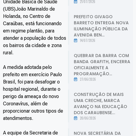
Unidade Básica de Saúde
21/07/2026
(UBS)João Marinaldo de
Holanda, no Centro de
PREFEITO GIVAGO
BARRETO ENTREGA NOVA
Caraúbas, está funcionando
ILUMINAÇÃO PÚBLICA DA
em regime plantão, para
AVENIDA BEN...
atender a população de todos
14/07/2026
os bairros da cidade e zona
rural.
QUEBRAR DA BARRA COM
BANDA GRAFITH, ENCERRA
A medida adotada pelo
OFICIALMENTE A
PROGRAMAÇÃO...
prefeito em exercício Paulo
27/06/2026
Brasil, foi para desafogar o
hospital regional, durante o
CONSTRUÇÃO DE MAIS
perigo da ameaça do novo
UMA CRECHE, MARCA
Coronavírus, além de
AVANÇO NA EDUCAÇÃO
proporcionar outros tipos de
DOS CARAUBENSE...
atendimentos.
20/06/2026
A equipe da Secretaria de
NOVA SECRETÁRIA DA