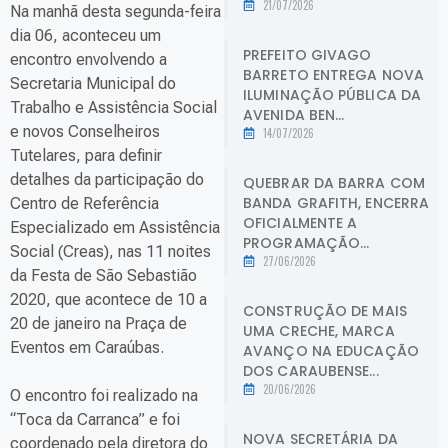
21/07/2026
Na manhã desta segunda-feira
dia 06, aconteceu um
PREFEITO GIVAGO
encontro envolvendo a
BARRETO ENTREGA NOVA
Secretaria Municipal do
ILUMINAÇÃO PÚBLICA DA
Trabalho e Assistência Social
AVENIDA BEN...
e novos Conselheiros
14/07/2026
Tutelares, para definir
detalhes da participação do
QUEBRAR DA BARRA COM
BANDA GRAFITH, ENCERRA
Centro de Referência
OFICIALMENTE A
Especializado em Assistência
PROGRAMAÇÃO...
Social (Creas), nas 11 noites
27/06/2026
da Festa de São Sebastião
2020, que acontece de 10 a
CONSTRUÇÃO DE MAIS
20 de janeiro na Praça de
UMA CRECHE, MARCA
Eventos em Caraúbas.
AVANÇO NA EDUCAÇÃO
DOS CARAUBENSE...
20/06/2026
O encontro foi realizado na
“Toca da Carranca” e foi
NOVA SECRETÁRIA DA
coordenado pela diretora do