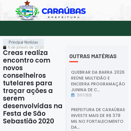
Principal
Notícias
6 de janeiro de 2020
Creas realiza
OUTRAS MATÉRIAS
encontro com
novos
QUEBRAR DA BARRA 2026
conselheiros
REÚNE MULTIDÃO E
tutelares para
ENCERRA PROGRAMAÇÃO
traçar ações a
JUNINA DE C...
21/07/2026
serem
desenvolvidas na
PREFEITURA DE CARAÚBAS
Festa de São
INVESTE MAIS DE R$ 378
Sebastião 2020
.
MIL NO FORTALECIMENTO
DA...