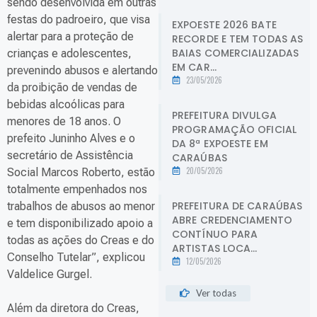
sendo desenvolvida em outras
festas do padroeiro, que visa
EXPOESTE 2026 BATE
alertar para a proteção de
RECORDE E TEM TODAS AS
BAIAS COMERCIALIZADAS
crianças e adolescentes,
EM CAR...
prevenindo abusos e alertando
23/05/2026
da proibição de vendas de
bebidas alcoólicas para
PREFEITURA DIVULGA
menores de 18 anos. O
PROGRAMAÇÃO OFICIAL
prefeito Juninho Alves e o
DA 8ª EXPOESTE EM
secretário de Assistência
CARAÚBAS
20/05/2026
Social Marcos Roberto, estão
totalmente empenhados nos
PREFEITURA DE CARAÚBAS
trabalhos de abusos ao menor
ABRE CREDENCIAMENTO
e tem disponibilizado apoio a
CONTÍNUO PARA
todas as ações do Creas e do
ARTISTAS LOCA...
Conselho Tutelar”, explicou
12/05/2026
Valdelice Gurgel.
Ver todas
Além da diretora do Creas,