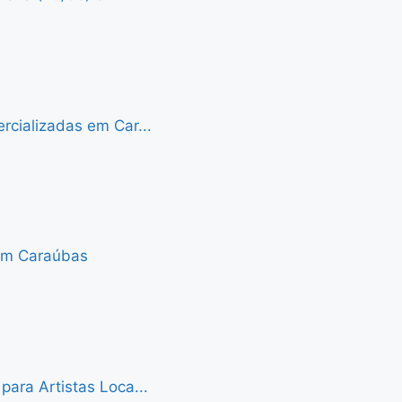
cializadas em Car...
 em Caraúbas
ara Artistas Loca...