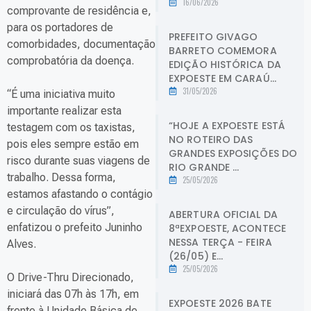
16/06/2026
comprovante de residência e,
para os portadores de
PREFEITO GIVAGO
comorbidades, documentação
BARRETO COMEMORA
comprobatória da doença.
EDIÇÃO HISTÓRICA DA
EXPOESTE EM CARAÚ...
31/05/2026
“É uma iniciativa muito
importante realizar esta
“HOJE A EXPOESTE ESTÁ
testagem com os taxistas,
NO ROTEIRO DAS
pois eles sempre estão em
GRANDES EXPOSIÇÕES DO
risco durante suas viagens de
RIO GRANDE ...
trabalho. Dessa forma,
25/05/2026
estamos afastando o contágio
e circulação do vírus”,
ABERTURA OFICIAL DA
enfatizou o prefeito Juninho
8ªEXPOESTE, ACONTECE
NESSA TERÇA - FEIRA
Alves.
(26/05) E...
25/05/2026
O Drive-Thru Direcionado,
iniciará das 07h às 17h, em
EXPOESTE 2026 BATE
frente à Unidade Básica de