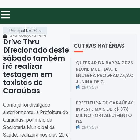
Principal
Notícias
19 de março de 2021
Drive Thru
OUTRAS MATÉRIAS
Direcionado deste
sábado também
QUEBRAR DA BARRA 2026
irá realizar
REÚNE MULTIDÃO E
testagem em
ENCERRA PROGRAMAÇÃO
taxistas de
JUNINA DE C...
21/07/2026
Caraúbas
.
PREFEITURA DE CARAÚBAS
Como já foi divulgado
INVESTE MAIS DE R$ 378
anteriormente, a Prefeitura de
MIL NO FORTALECIMENTO
Caraúbas, por meio da
DA...
Secretaria Municipal da
21/07/2026
Saúde, realizará nos dias 20 e