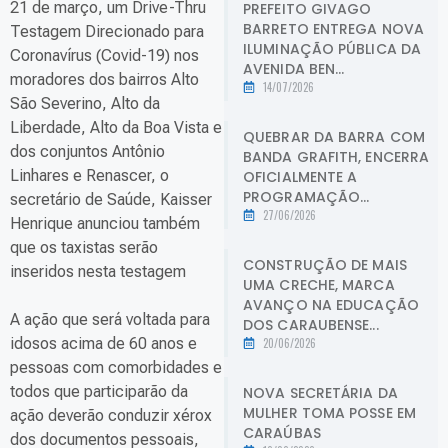
21 de março, um Drive-Thru
PREFEITO GIVAGO
BARRETO ENTREGA NOVA
Testagem Direcionado para
ILUMINAÇÃO PÚBLICA DA
Coronavírus (Covid-19) nos
AVENIDA BEN...
moradores dos bairros Alto
14/07/2026
São Severino, Alto da
Liberdade, Alto da Boa Vista e
QUEBRAR DA BARRA COM
dos conjuntos Antônio
BANDA GRAFITH, ENCERRA
Linhares e Renascer, o
OFICIALMENTE A
PROGRAMAÇÃO...
secretário de Saúde, Kaisser
27/06/2026
Henrique anunciou também
que os taxistas serão
CONSTRUÇÃO DE MAIS
inseridos nesta testagem
UMA CRECHE, MARCA
AVANÇO NA EDUCAÇÃO
A ação que será voltada para
DOS CARAUBENSE...
idosos acima de 60 anos e
20/06/2026
pessoas com comorbidades e
todos que participarão da
NOVA SECRETÁRIA DA
MULHER TOMA POSSE EM
ação deverão conduzir xérox
CARAÚBAS
dos documentos pessoais,