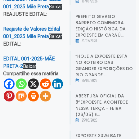
16/06/2026
001_2025 Mãe Preta
Baixar
REAJUSTE EDITAL:
PREFEITO GIVAGO
BARRETO COMEMORA
EDIÇÃO HISTÓRICA DA
Reajuste de Valores Edital
EXPOESTE EM CARAÚ...
001_2025 Mãe Preta
Baixar
31/05/2026
EDITAL:
“HOJE A EXPOESTE ESTÁ
EDITAL 001-2025-MÃE
NO ROTEIRO DAS
PRETA-2
Baixar
GRANDES EXPOSIÇÕES DO
Compartilhe essa matéria
RIO GRANDE ...
25/05/2026
ABERTURA OFICIAL DA
8ªEXPOESTE, ACONTECE
NESSA TERÇA - FEIRA
(26/05) E...
25/05/2026
EXPOESTE 2026 BATE