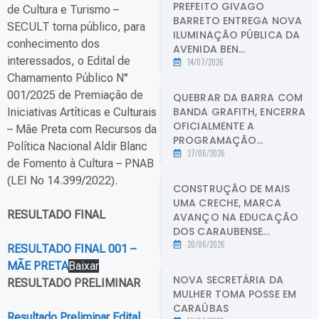
PREFEITO GIVAGO
de Cultura e Turismo –
BARRETO ENTREGA NOVA
SECULT torna público, para
ILUMINAÇÃO PÚBLICA DA
conhecimento dos
AVENIDA BEN...
interessados, o Edital de
14/07/2026
Chamamento Público N°
001/2025 de Premiação de
QUEBRAR DA BARRA COM
BANDA GRAFITH, ENCERRA
Iniciativas Artíticas e Culturais
OFICIALMENTE A
– Mãe Preta com Recursos da
PROGRAMAÇÃO...
Política Nacional Aldir Blanc
27/06/2026
de Fomento à Cultura – PNAB
(LEI No 14.399/2022).
CONSTRUÇÃO DE MAIS
UMA CRECHE, MARCA
RESULTADO FINAL
AVANÇO NA EDUCAÇÃO
DOS CARAUBENSE...
20/06/2026
RESULTADO FINAL 001 –
MÃE PRETA
Baixar
NOVA SECRETÁRIA DA
RESULTADO PRELIMINAR
MULHER TOMA POSSE EM
CARAÚBAS
Resultado Preliminar Edital