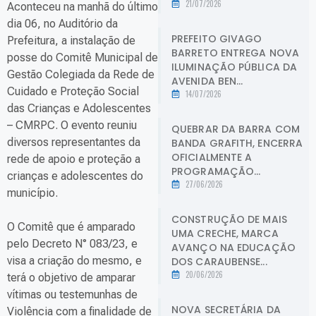
21/07/2026
Aconteceu na manhã do último
dia 06, no Auditório da
PREFEITO GIVAGO
Prefeitura, a instalação de
BARRETO ENTREGA NOVA
posse do Comitê Municipal de
ILUMINAÇÃO PÚBLICA DA
Gestão Colegiada da Rede de
AVENIDA BEN...
Cuidado e Proteção Social
14/07/2026
das Crianças e Adolescentes
– CMRPC. O evento reuniu
QUEBRAR DA BARRA COM
diversos representantes da
BANDA GRAFITH, ENCERRA
OFICIALMENTE A
rede de apoio e proteção a
PROGRAMAÇÃO...
crianças e adolescentes do
27/06/2026
município.
CONSTRUÇÃO DE MAIS
O Comitê que é amparado
UMA CRECHE, MARCA
pelo Decreto N° 083/23, e
AVANÇO NA EDUCAÇÃO
visa a criação do mesmo, e
DOS CARAUBENSE...
20/06/2026
terá o objetivo de amparar
vítimas ou testemunhas de
NOVA SECRETÁRIA DA
Violência com a finalidade de