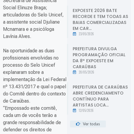
Secretária de Assistência
Social Elinuze Braga;
EXPOESTE 2026 BATE
articuladoras do Selo Unicef,
RECORDE E TEM TODAS AS
a assistente social Djuliane
BAIAS COMERCIALIZADAS
EM CAR...
Mcnamara e a psicóloga
23/05/2026
Lavínia Alves.
PREFEITURA DIVULGA
Na oportunidade as duas
PROGRAMAÇÃO OFICIAL
profissionais envolvidas no
DA 8ª EXPOESTE EM
processo do Selo Unicef
CARAÚBAS
explanaram sobre a
20/05/2026
implementação da Lei Federal
nº 13.431/2017 e qual o papel
PREFEITURA DE CARAÚBAS
ABRE CREDENCIAMENTO
do Comitê dentro do contexto
CONTÍNUO PARA
de Caraúbas.
ARTISTAS LOCA...
“Empossado este comitê,
12/05/2026
cada um de vocês terão a
grande responsabilidade de
Ver todas
defender os direitos de