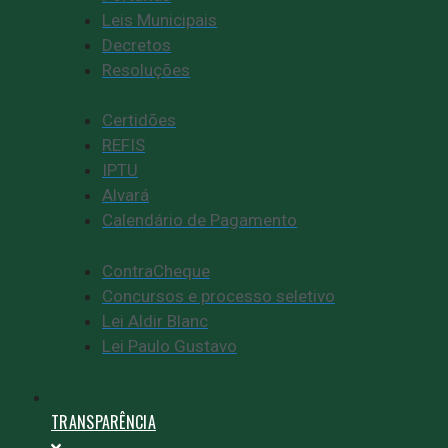
Leis Municipais
Decretos
Resoluções
Certidões
REFIS
IPTU
Alvará
Calendário de Pagamento
ContraCheque
Concursos e processo seletivo
Lei Aldir Blanc
Lei Paulo Gustavo
TRANSPARÊNCIA