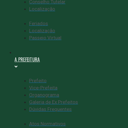
Conselho Tutelar
Localização
Feriados
Localização
Passeio Virtual
A PREFEITURA
Prefeito
Vice-Prefeita
Organograma
Galeria de Ex Prefeitos
Dúvidas Frequentes
Atos Normativos