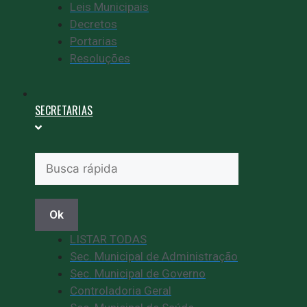
Leis Municipais
Decretos
Portarias
Resoluções
SECRETARIAS
Ok
LISTAR TODAS
Sec. Municipal de Administração
Sec. Municipal de Governo
Controladoria Geral