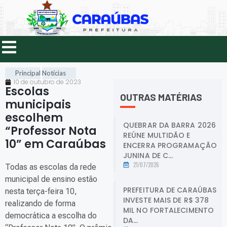
Principal
Notícias
10 de outubro de 2023
Escolas
OUTRAS MATÉRIAS
municipais
escolhem
QUEBRAR DA BARRA 2026
“Professor Nota
REÚNE MULTIDÃO E
10” em Caraúbas
.
ENCERRA PROGRAMAÇÃO
JUNINA DE C...
21/07/2026
Todas as escolas da rede
municipal de ensino estão
PREFEITURA DE CARAÚBAS
nesta terça-feira 10,
INVESTE MAIS DE R$ 378
realizando de forma
MIL NO FORTALECIMENTO
democrática a escolha do
DA...