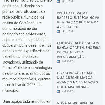
“Professor Nota 10”. O prêmio
21/07/2026
deste ano, é destinado a
premiar os professores da
PREFEITO GIVAGO
rede pública municipal de
BARRETO ENTREGA NOVA
ILUMINAÇÃO PÚBLICA DA
ensino de Caraúbas, em
AVENIDA BEN...
comemoração ao dia
14/07/2026
dedicado aos professores,
especialmente àqueles que
QUEBRAR DA BARRA COM
obtiveram bons desempenhos
BANDA GRAFITH, ENCERRA
e realizaram experiências de
OFICIALMENTE A
trabalho consideradas
PROGRAMAÇÃO...
27/06/2026
inovadoras, utilizando de
forma eficiente as tecnologias
CONSTRUÇÃO DE MAIS
da comunicação entre outros
UMA CRECHE, MARCA
recursos disponíveis, durante
AVANÇO NA EDUCAÇÃO
o ano letivo de 2023, no
DOS CARAUBENSE...
município.
20/06/2026
Uma equipe está nas escolas
NOVA SECRETÁRIA DA