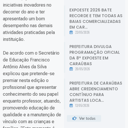
iniciativas inovadores no
EXPOESTE 2026 BATE
decorrer do ano e ter
RECORDE E TEM TODAS AS
apresentado um bom
BAIAS COMERCIALIZADAS
desempenho nas demais
EM CAR...
atividades praticadas pela
23/05/2026
instituição.
PREFEITURA DIVULGA
PROGRAMAÇÃO OFICIAL
De acordo com o Secretário
DA 8ª EXPOESTE EM
de Educação Francisco
CARAÚBAS
Antônio Alves da Silva
20/05/2026
explicou que pretende-se
premiar nesta edição o
PREFEITURA DE CARAÚBAS
profissional que apresentar
ABRE CREDENCIAMENTO
conhecimento do seu papel
CONTÍNUO PARA
ARTISTAS LOCA...
enquanto professor, atuando,
12/05/2026
promovendo educação de
qualidade e a manutenção de
Ver todas
vínculo com as crianças e